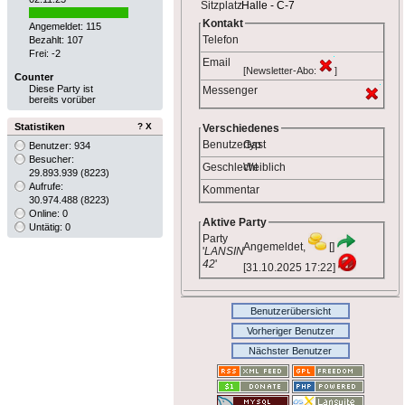
Sitzplatz
Halle - C-7
Kontakt
Angemeldet: 115
Telefon
Bezahlt: 107
Frei: -2
Email
[Newsletter-Abo:
]
Counter
Diese Party ist
Messenger
bereits vorüber
Statistiken
?
X
Verschiedenes
Benutzertyp
Gast
Benutzer: 934
Besucher:
Geschlecht
Weiblich
29.893.939
(8223)
Aufrufe:
Kommentar
30.974.488
(8223)
Online: 0
Aktive Party
Untätig: 0
Party
Angemeldet,
[]
'
LANSIN
42
'
[31.10.2025 17:22]
Benutzerübersicht
Vorheriger Benutzer
Nächster Benutzer