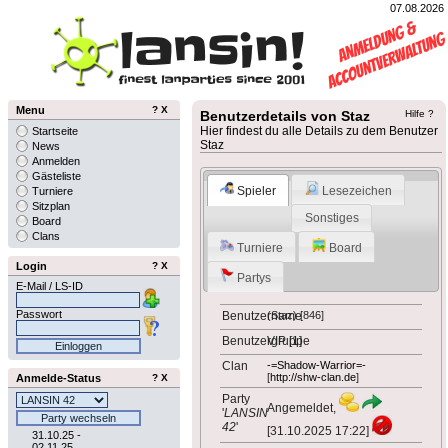
07.08.2026
Menu
?
X
Benutzerdetails von Staz
Hilfe ?
Hier findest du alle Details zu dem Benutzer
Startseite
Staz
News
Anmelden
Gästeliste
Spieler
Lesezeichen
Turniere
Sitzplan
Sonstiges
Board
Clans
Turniere
Board
Login
?
X
Partys
E-Mail / LS-ID
Passwort
Benutzername
(Staz) [846]
Benutzergruppe
VIP [1]
Clan
-=Shadow-Warrior=-
[
http://shw-clan.de
]
Anmelde-Status
?
X
Party
Angemeldet,
'
LANSIN
42
'
[31.10.2025 17:22]
31.10.25 -
02.11.25