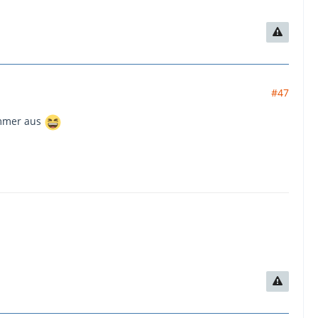
#47
immer aus