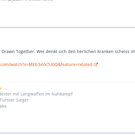
 Drawn Together. Wer denkt sich den herlichen kranken scheiss 
e.com/watch?v=MEb3xVx7U0Q&feature=related
....
 Bester mit Langwaffen im Nahkampf
Turnier Sieger
iaka