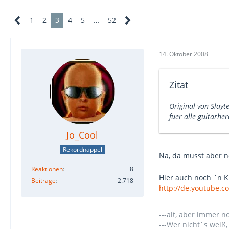
1
2
3
4
5
…
52
14. Oktober 2008
Zitat
Original von Slay
fuer alle guitarhe
Jo_Cool
Rekordnappel
Na, da musst aber n
Reaktionen
8
Hier auch noch ´n Kl
Beiträge
2.718
http://de.youtube.
---alt, aber immer n
---Wer nicht`s weiß,