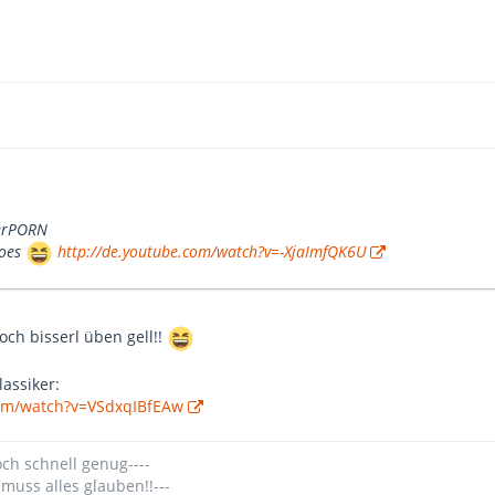
terPORN
roes
http://de.youtube.com/watch?v=-XjaImfQK6U
och bisserl üben gell!!
assiker:
com/watch?v=VSdxqIBfEAw
och schnell genug----
 muss alles glauben!!---