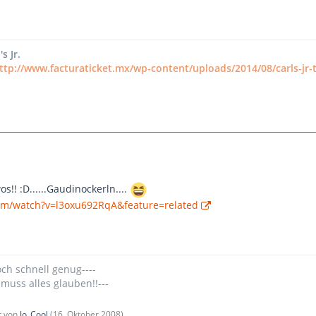
s Jr.
ttp://www.facturaticket.mx/wp-content/uploads/2014/08/carls-jr
os!! :D......Gaudinockerln....
com/watch?v=l3oxu692RqA&feature=related
och schnell genug----
 muss alles glauben!!---
zt von
Jo_Cool
(
16. Oktober 2008
)