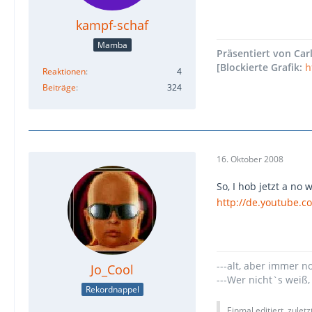
kampf-schaf
Mamba
Präsentiert von Carl'
[Blockierte Grafik:
h
Reaktionen
4
Beiträge
324
16. Oktober 2008
So, I hob jetzt a no w
http://de.youtube.
---alt, aber immer n
Jo_Cool
---Wer nicht`s weiß,
Rekordnappel
Einmal editiert, zulet