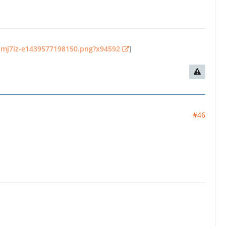
-tmj7iz-e1439577198150.png?x94592
]
#46