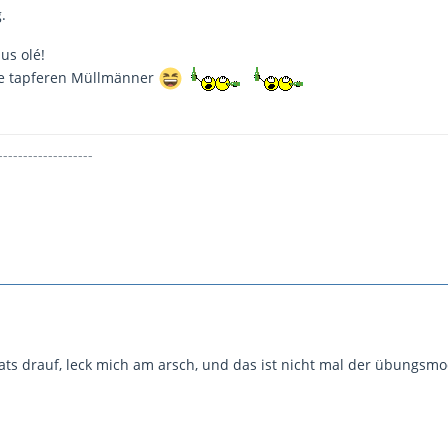
.
us olé!
ie tapferen Müllmänner
-------------------
ats drauf, leck mich am arsch, und das ist nicht mal der übungsmo