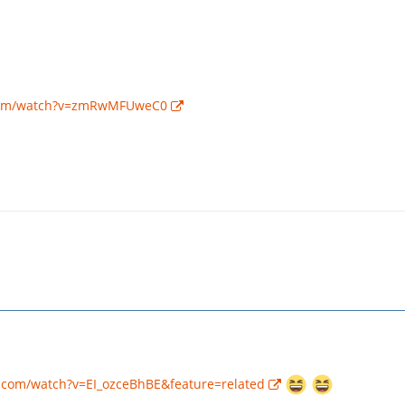
.com/watch?v=zmRwMFUweC0
.com/watch?v=EI_ozceBhBE&feature=related