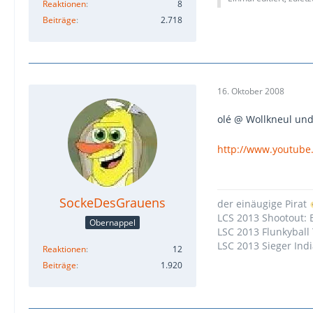
Reaktionen
8
Beiträge
2.718
16. Oktober 2008
olé @ Wollkneul und
http://www.youtub
SockeDesGrauens
der einäugige Pirat
LCS 2013 Shootout:
Obernappel
LSC 2013 Flunkyball 
LSC 2013 Sieger Ind
Reaktionen
12
Beiträge
1.920