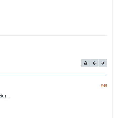
#45
dus...