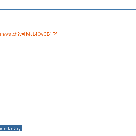
com/watch?v=HyiaL4CwOE4
ieller Beitrag