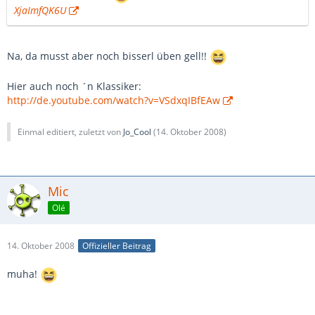
XjaImfQK6U
Na, da musst aber noch bisserl üben gell!!
Hier auch noch ´n Klassiker:
http://de.youtube.com/watch?v=VSdxqIBfEAw
Einmal editiert, zuletzt von
Jo_Cool
(
14. Oktober 2008
)
Mic
Olé
14. Oktober 2008
Offizieller Beitrag
muha!