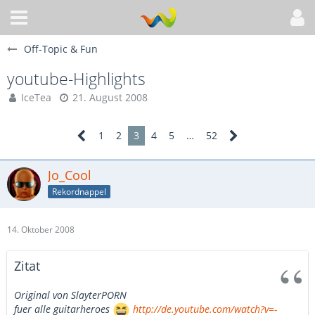
Off-Topic & Fun
youtube-Highlights
IceTea
21. August 2008
1
2
3
4
5
…
52
Jo_Cool
Rekordnappel
14. Oktober 2008
Zitat
Original von SlayterPORN
fuer alle guitarheroes
http://de.youtube.com/watch?v=-