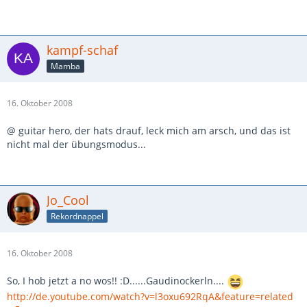
kampf-schaf
Mamba
16. Oktober 2008
@ guitar hero, der hats drauf, leck mich am arsch, und das ist
nicht mal der übungsmodus...
Jo_Cool
Rekordnappel
16. Oktober 2008
So, I hob jetzt a no wos!! :D......Gaudinockerln....
http://de.youtube.com/watch?v=l3oxu692RqA&feature=related