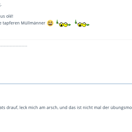
.
us olé!
ie tapferen Müllmänner
-------------------
ats drauf, leck mich am arsch, und das ist nicht mal der übungsmo