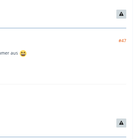
#47
immer aus