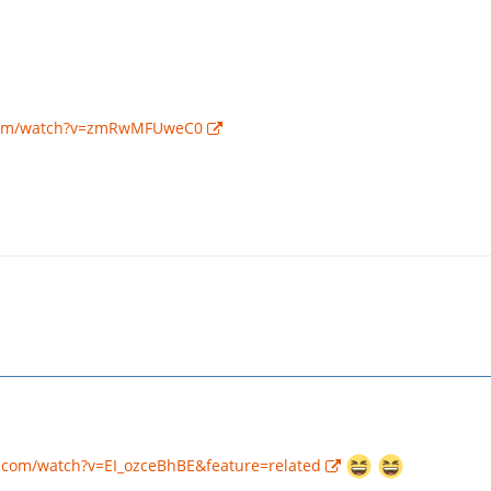
.com/watch?v=zmRwMFUweC0
.com/watch?v=EI_ozceBhBE&feature=related