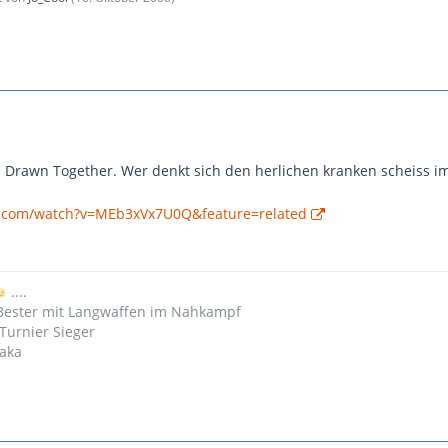
 Drawn Together. Wer denkt sich den herlichen kranken scheiss 
e.com/watch?v=MEb3xVx7U0Q&feature=related
....
 Bester mit Langwaffen im Nahkampf
Turnier Sieger
iaka