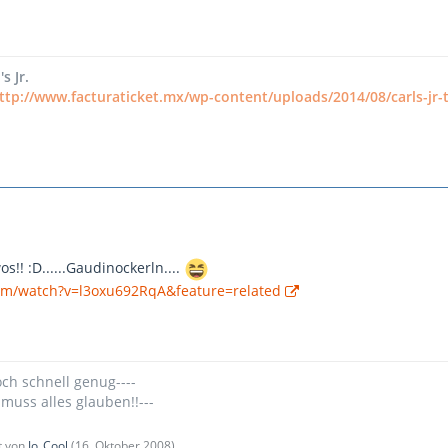
s Jr.
ttp://www.facturaticket.mx/wp-content/uploads/2014/08/carls-jr
os!! :D......Gaudinockerln....
com/watch?v=l3oxu692RqA&feature=related
och schnell genug----
 muss alles glauben!!---
zt von
Jo_Cool
(
16. Oktober 2008
)