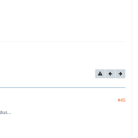
#45
dus...