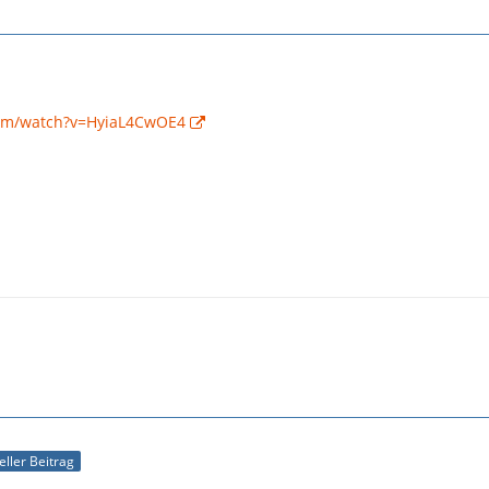
com/watch?v=HyiaL4CwOE4
ieller Beitrag