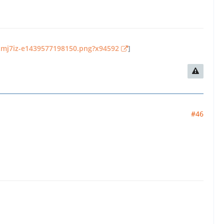
-tmj7iz-e1439577198150.png?x94592
]
#46