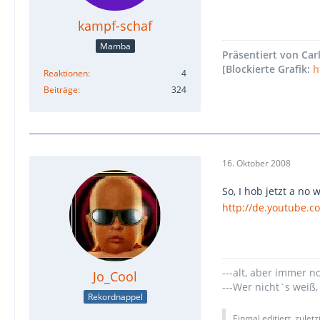
kampf-schaf
Mamba
Präsentiert von Carl'
[Blockierte Grafik:
h
Reaktionen
4
Beiträge
324
16. Oktober 2008
So, I hob jetzt a no w
http://de.youtube.
---alt, aber immer n
Jo_Cool
---Wer nicht`s weiß,
Rekordnappel
Einmal editiert, zulet