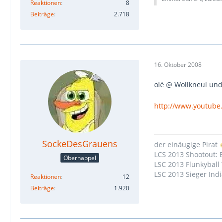
Reaktionen
8
Beiträge
2.718
16. Oktober 2008
olé @ Wollkneul und
http://www.youtub
SockeDesGrauens
der einäugige Pirat
LCS 2013 Shootout:
Obernappel
LSC 2013 Flunkyball 
LSC 2013 Sieger Ind
Reaktionen
12
Beiträge
1.920