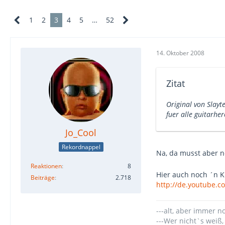
1
2
3
4
5
…
52
14. Oktober 2008
Zitat
Original von Slay
fuer alle guitarhe
Jo_Cool
Rekordnappel
Na, da musst aber n
Reaktionen
8
Hier auch noch ´n Kl
Beiträge
2.718
http://de.youtube.
---alt, aber immer n
---Wer nicht`s weiß,