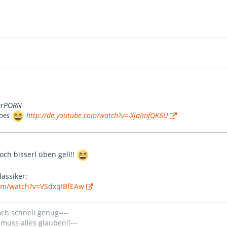
terPORN
roes
http://de.youtube.com/watch?v=-XjaImfQK6U
och bisserl üben gell!!
assiker:
com/watch?v=VSdxqIBfEAw
och schnell genug----
 muss alles glauben!!---