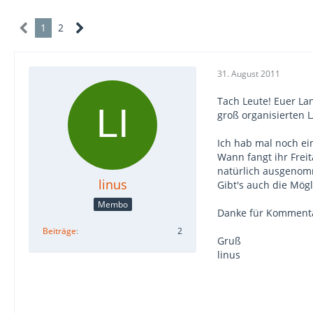
1
2
31. August 2011
Tach Leute! Euer La
groß organisierten 
Ich hab mal noch ei
Wann fangt ihr Frei
natürlich ausgenom
linus
Gibt's auch die Mög
Membo
Danke für Komment
Beiträge
2
Gruß
linus