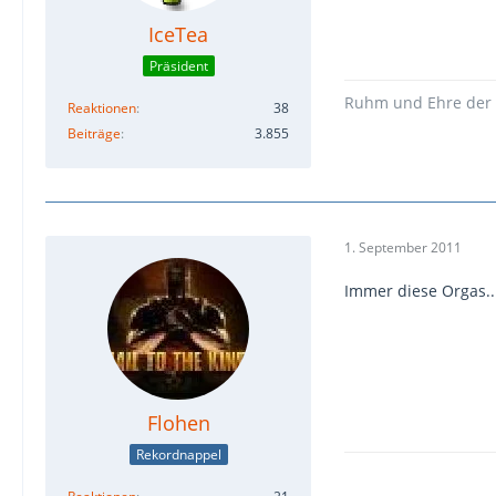
IceTea
Präsident
Ruhm und Ehre der 
Reaktionen
38
Beiträge
3.855
1. September 2011
Immer diese Orgas....
Flohen
Rekordnappel