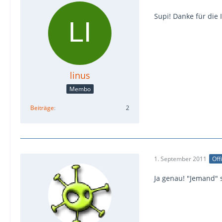
Supi! Danke für di
linus
Membo
Beiträge
2
1. September 2011
Off
Ja genau! "Jemand" s