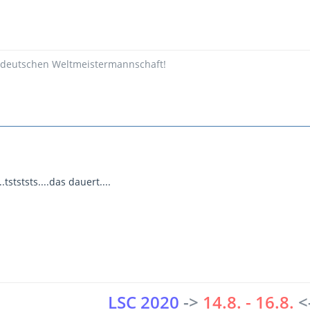
deutschen Weltmeistermannschaft!
tstststs....das dauert....
LSC 2020
->
14.8. - 16.8.
<