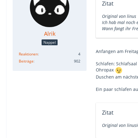
Zitat
Original von linus
Ich hab mal noch 
Wann fangt ihr Fre
Alrik
Nappel
Anfangen am Freitag
Reaktionen
4
Beiträge
902
Schlafen: Schlafsaa
Ohropax
Duschen am nächsten
Ein paar schlafen au
Zitat
Original von linus