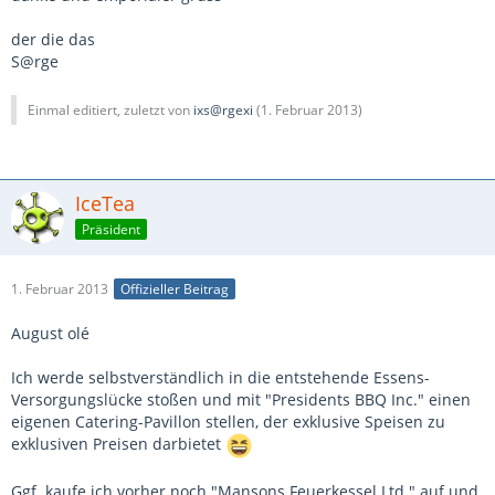
der die das
S@rge
Einmal editiert, zuletzt von
ixs@rgexi
(
1. Februar 2013
)
IceTea
Präsident
1. Februar 2013
Offizieller Beitrag
August olé
Ich werde selbstverständlich in die entstehende Essens-
Versorgungslücke stoßen und mit "Presidents BBQ Inc." einen
eigenen Catering-Pavillon stellen, der exklusive Speisen zu
exklusiven Preisen darbietet
Ggf. kaufe ich vorher noch "Mansons Feuerkessel Ltd." auf und