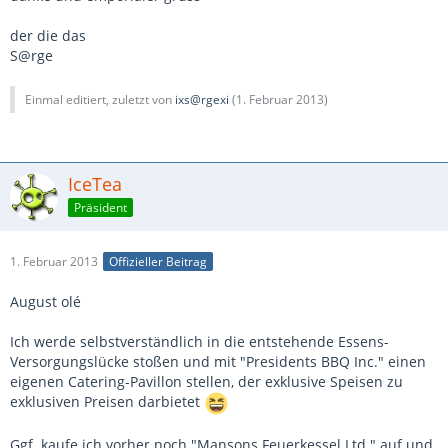
der die das
S@rge
Einmal editiert, zuletzt von
ixs@rgexi
(
1. Februar 2013
)
IceTea
Präsident
1. Februar 2013
Offizieller Beitrag
August olé
Ich werde selbstverständlich in die entstehende Essens-
Versorgungslücke stoßen und mit "Presidents BBQ Inc." einen
eigenen Catering-Pavillon stellen, der exklusive Speisen zu
exklusiven Preisen darbietet
Ggf. kaufe ich vorher noch "Mansons Feuerkessel Ltd." auf und