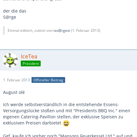
der die das
S@rge
Einmal editiert, zuletzt von
ixs@rgexi
(
1. Februar 2013
)
IceTea
Präsident
1. Februar 2013
Offizieller Beitrag
August olé
Ich werde selbstverständlich in die entstehende Essens-
Versorgungslücke stoßen und mit "Presidents BBQ Inc." einen
eigenen Catering-Pavillon stellen, der exklusive Speisen zu
exklusiven Preisen darbietet
Ggf. kaufe ich vorher noch "Mansons Feuerkessel Ltd." auf und