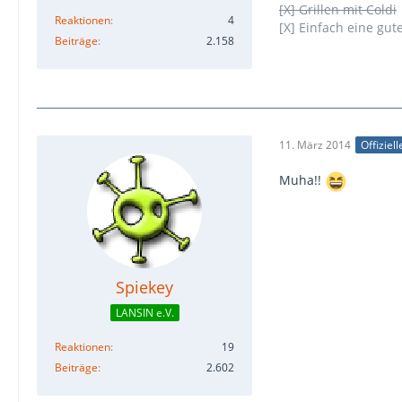
[X] Grillen mit Coldi
Reaktionen
4
[X] Einfach eine gut
Beiträge
2.158
11. März 2014
Offiziel
Muha!!
Spiekey
LANSIN e.V.
Reaktionen
19
Beiträge
2.602