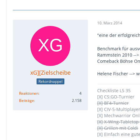
10. März 2014
"eine der erfolgreic
Benchmark für ausv
Rammstein 2010 -->
Comeback Böhse Onk
xG][Zielscheibe
Helene Fischer -->
Rekordnappel
Checkliste LS 35
Reaktionen
4
[X] CS:GO-Turnier
Beiträge
2.158
[X] BF4-Turnier
[X] CIV-5-Multiplaye
[X] Mechwarrior On
[X] X-Wing-Tabletop
[X] Grillen mit Coldi
[X] Einfach eine gut