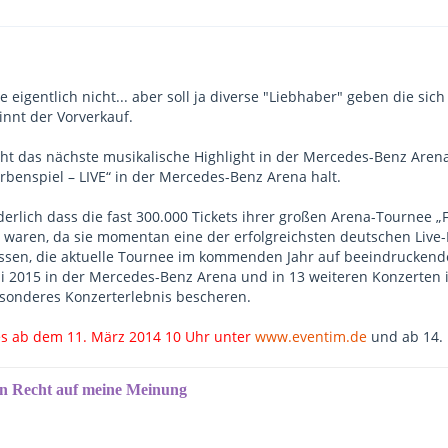
olle eigentlich nicht... aber soll ja diverse "Liebhaber" geben die
innt der Vorverkauf.
t das nächste musikalische Highlight in der Mercedes-Benz Arena 
rbenspiel – LIVE“ in der Mercedes-Benz Arena halt.
derlich dass die fast 300.000 Tickets ihrer großen Arena-Tournee „
waren, da sie momentan eine der erfolgreichsten deutschen Live-K
sen, die aktuelle Tournee im kommenden Jahr auf beeindruckende 
i 2015 in der Mercedes-Benz Arena und in 13 weiteren Konzerten i
sonderes Konzerterlebnis bescheren.
t es ab dem 11. März 2014 10 Uhr unter
www.eventim.de
und ab 14.
in Recht auf meine Meinung