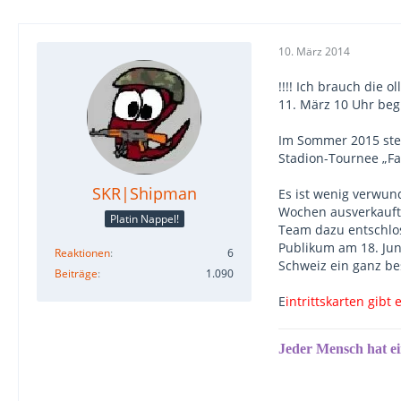
10. März 2014
!!!! Ich brauch die 
11. März 10 Uhr beg
Im Sommer 2015 steh
Stadion-Tournee „Fa
SKR|Shipman
Es ist wenig verwun
Wochen ausverkauft 
Platin Nappel!
Team dazu entschlos
Publikum am 18. Jun
Reaktionen
6
Schweiz ein ganz be
Beiträge
1.090
E
intrittskarten gib
Jeder Mensch hat e