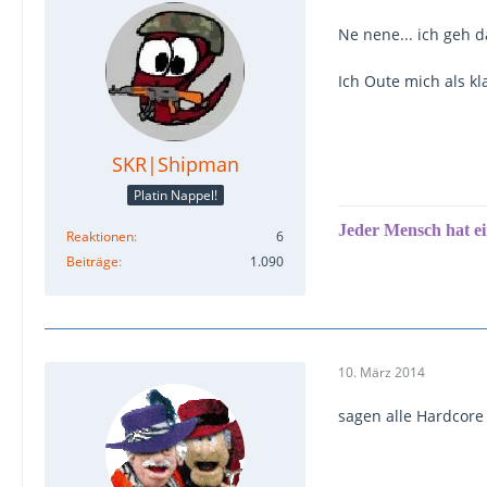
Ne nene... ich geh d
Ich Oute mich als kl
SKR|Shipman
Platin Nappel!
Jeder Mensch hat e
Reaktionen
6
Beiträge
1.090
10. März 2014
sagen alle Hardcore