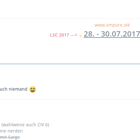
www.empore.olé
28. - 30.07.201
LSC 2017 --->
a auch niemand
r (wahlweise auch CIV 6)
line nerden
 mit Sarge