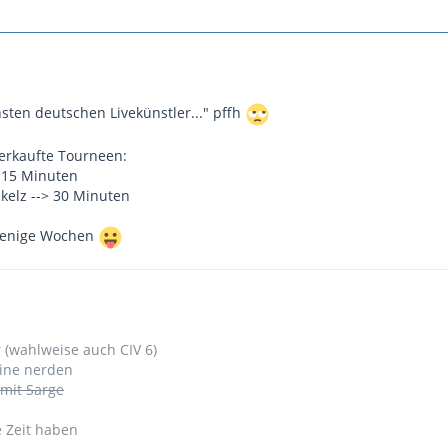
hsten deutschen Livekünstler..." pffh
erkaufte Tourneen:
 15 Minuten
elz --> 30 Minuten
 wenige Wochen
r (wahlweise auch CIV 6)
line nerden
 mit Sarge
e Zeit haben