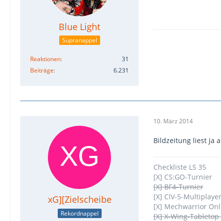
Blue Light
Supranappel
Reaktionen
31
Beiträge
6.231
10. März 2014
Bildzeitung liest j
Checkliste LS 35
[X] CS:GO-Turnier
[X] BF4-Turnier
[X] CIV-5-Multiplaye
xG][Zielscheibe
[X] Mechwarrior On
Rekordnappel
[X] X-Wing-Tabletop