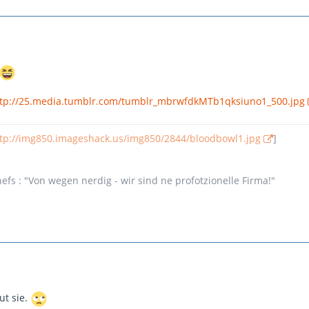
tp://25.media.tumblr.com/tumblr_mbrwfdkMTb1qksiuno1_500.jpg
tp://img850.imageshack.us/img850/2844/bloodbowl1.jpg
]
fs : "Von wegen nerdig - wir sind ne profotzionelle Firma!"
ut sie.