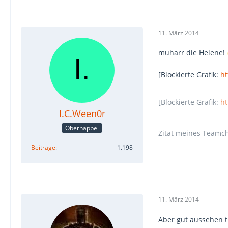
11. März 2014
muharr die Helene!
[Blockierte Grafik:
ht
[Blockierte Grafik:
ht
I.C.Ween0r
Obernappel
Zitat meines Teamche
Beiträge
1.198
11. März 2014
Aber gut aussehen t