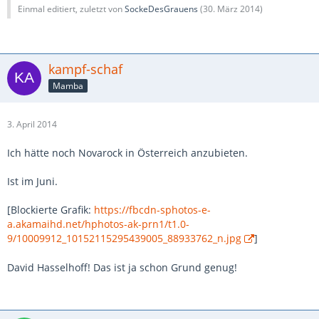
Einmal editiert, zuletzt von
SockeDesGrauens
(
30. März 2014
)
kampf-schaf
Mamba
3. April 2014
Ich hätte noch Novarock in Österreich anzubieten.
Ist im Juni.
[Blockierte Grafik:
https://fbcdn-sphotos-e-
a.akamaihd.net/hphotos-ak-prn1/t1.0-
9/10009912_10152115295439005_88933762_n.jpg
]
David Hasselhoff! Das ist ja schon Grund genug!