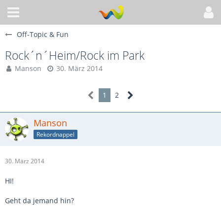
Off-Topic & Fun
Rock´n´Heim/Rock im Park
Manson
30. März 2014
1
2
Manson
Rekordnappel
30. März 2014
HI!
Geht da jemand hin?