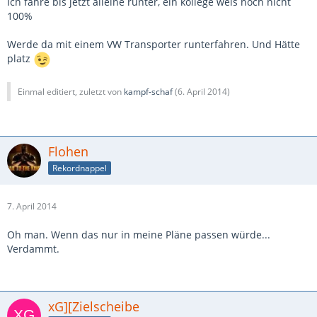
Ich fahre bis jetzt alleine runter, ein kollege weis noch nicht
100%
Werde da mit einem VW Transporter runterfahren. Und Hätte
platz
Einmal editiert, zuletzt von
kampf-schaf
(
6. April 2014
)
Flohen
Rekordnappel
7. April 2014
Oh man. Wenn das nur in meine Pläne passen würde...
Verdammt.
xG][Zielscheibe