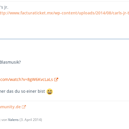
s Jr.
ttp://www.facturaticket.mx/wp-content/uploads/2014/08/carls-jr
Blasmusik?
e.com/watch?v=8gW6KvcLaLs
er das du so einer bist
mmunity.de
zt von
Valens
(
3. April 2014
)