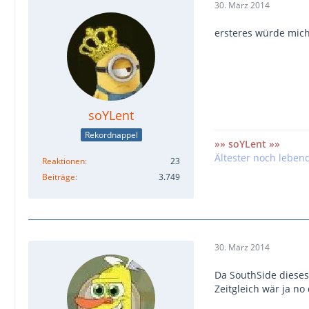
30. März 2014
ersteres würde mich
soYLent
Rekordnappel
»» soYLent »»
Ältester noch leben
Reaktionen
23
Beiträge
3.749
30. März 2014
Da SouthSide dieses 
Zeitgleich wär ja 