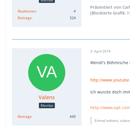
Mamba
Präsentiert von Carl'
Reaktionen
4
[Blockierte Grafik:
h
Beiträge
324
3. April 2014
Wendi's Böhmische 
http://www.youtub
Ich wusste doch imm
Valens
Mamba
http://www.opt-co
Beiträge
440
Einmal editiert, zulet