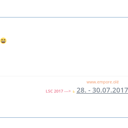
www.empore.olé
28. - 30.07.201
LSC 2017 --->