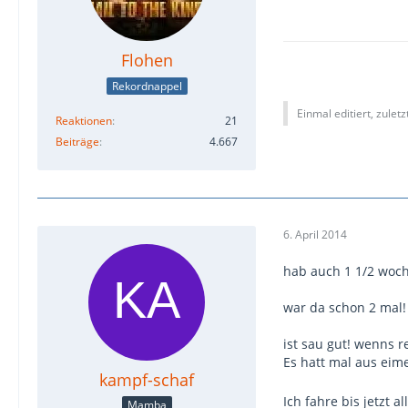
Flohen
Rekordnappel
Einmal editiert, zulet
Reaktionen
21
Beiträge
4.667
6. April 2014
hab auch 1 1/2 woc
war da schon 2 mal!
ist sau gut! wenns r
Es hatt mal aus eime
kampf-schaf
Ich fahre bis jetzt a
Mamba