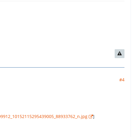
#4
0009912_10152115295439005_88933762_n.jpg
]