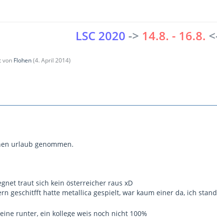
LSC 2020
->
14.8. - 16.8.
<
zt von
Flohen
(
4. April 2014
)
hen urlaub genommen.
egnet traut sich kein österreicher raus xD
rn geschitfft hatte metallica gespielt, war kaum einer da, ich sta
lleine runter, ein kollege weis noch nicht 100%