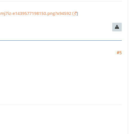
-tmj7iz-e1439577198150.png?x94592
]
#5