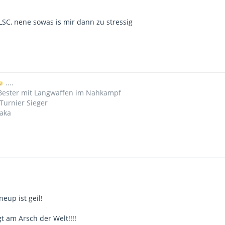
LSC, nene sowas is mir dann zu stressig
....
 Bester mit Langwaffen im Nahkampf
Turnier Sieger
iaka
neup ist geil!
gt am Arsch der Welt!!!!