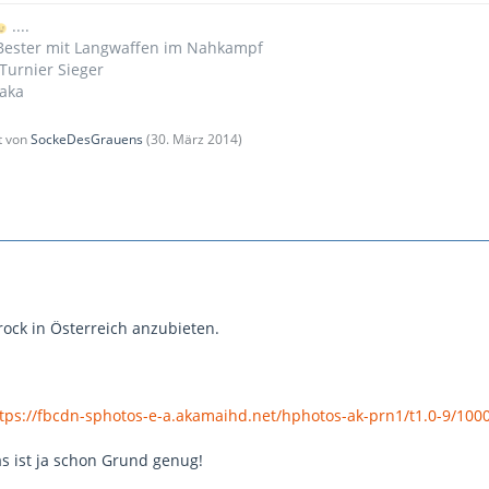
....
 Bester mit Langwaffen im Nahkampf
Turnier Sieger
iaka
zt von
SockeDesGrauens
(
30. März 2014
)
rock in Österreich anzubieten.
tps://fbcdn-sphotos-e-a.akamaihd.net/hphotos-ak-prn1/t1.0-9/1
as ist ja schon Grund genug!