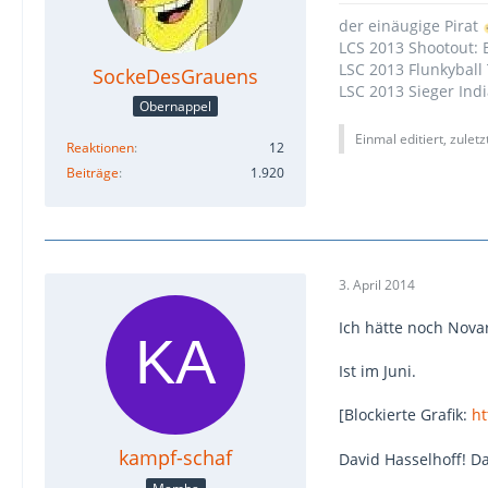
der einäugige Pirat
LCS 2013 Shootout:
LSC 2013 Flunkyball 
SockeDesGrauens
LSC 2013 Sieger Ind
Obernappel
Einmal editiert, zulet
Reaktionen
12
Beiträge
1.920
3. April 2014
Ich hätte noch Nova
Ist im Juni.
[Blockierte Grafik:
ht
kampf-schaf
David Hasselhoff! D