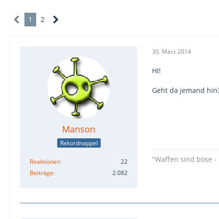
1
2
30. März 2014
HI!
Geht da jemand hin
Manson
Rekordnappel
"Waffen sind böse - 
Reaktionen
22
Beiträge
2.082