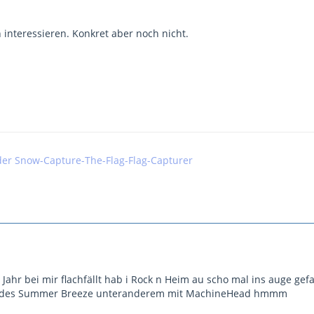
 interessieren. Konkret aber noch nicht.
der Snow-Capture-The-Flag-Flag-Capturer
Jahr bei mir flachfällt hab i Rock n Heim au scho mal ins auge gefas
no des Summer Breeze unteranderem mit MachineHead hmmm