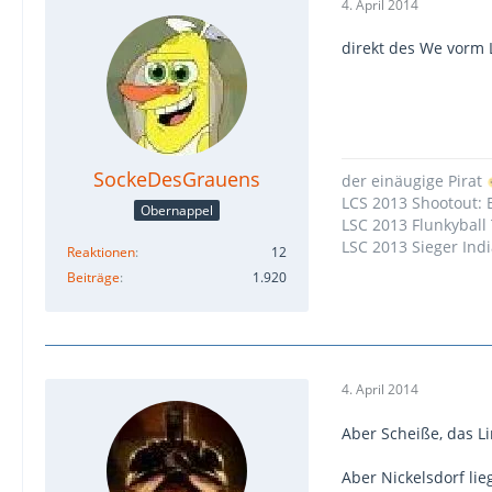
4. April 2014
direkt des We vorm 
SockeDesGrauens
der einäugige Pirat
LCS 2013 Shootout:
Obernappel
LSC 2013 Flunkyball 
LSC 2013 Sieger Ind
Reaktionen
12
Beiträge
1.920
4. April 2014
Aber Scheiße, das Li
Aber Nickelsdorf lie