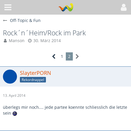
Off-Topic & Fun
Rock´n´Heim/Rock im Park
Manson
30. März 2014
1
2
SlayterPORN
Rekordnappel
13. April 2014
überlegs mir noch.... jede partee koennte schliesslich die letzte
sein