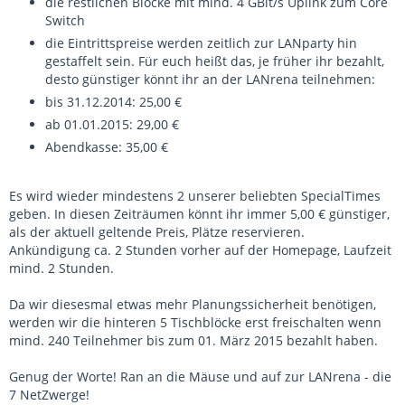
die restlichen Blöcke mit mind. 4 GBit/s Uplink zum Core
Switch
die Eintrittspreise werden zeitlich zur LANparty hin
gestaffelt sein. Für euch heißt das, je früher ihr bezahlt,
desto günstiger könnt ihr an der LANrena teilnehmen:
bis 31.12.2014: 25,00 €
ab 01.01.2015: 29,00 €
Abendkasse: 35,00 €
Es wird wieder mindestens 2 unserer beliebten SpecialTimes
geben. In diesen Zeiträumen könnt ihr immer 5,00 € günstiger,
als der aktuell geltende Preis, Plätze reservieren.
Ankündigung ca. 2 Stunden vorher auf der Homepage, Laufzeit
mind. 2 Stunden.
Da wir diesesmal etwas mehr Planungssicherheit benötigen,
werden wir die hinteren 5 Tischblöcke erst freischalten wenn
mind. 240 Teilnehmer bis zum 01. März 2015 bezahlt haben.
Genug der Worte! Ran an die Mäuse und auf zur LANrena - die
7 NetZwerge!