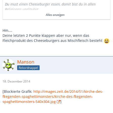
Du must einen Cheeseburger essen, damit bist du in allen
Religionen ungläubig:
Alles anzeigen
Christen: kein Fleisch am Karfreitag
Juden: kein Milchprodukt mit Fleisch
Muslime: kein Schwein
Hm....
Hindus: kein Rind
Deine letzten 2 Punkte klappen aber nur, wenn das
Fleichprodukt des Cheeseburgers aus Mischfleisch besteht
Vorsichtshalber nicht im Freien essen, wegen Blitzschlaggefahr
Manson
Rekordnappel
18. Dezember 2014
[Blockierte Grafik:
http://images.zeit.de/2014/51/kirche-des-
fliegenden-spaghettimonsters/kirche-des-fliegenden-
spaghettimonsters-540x304.jpg
]