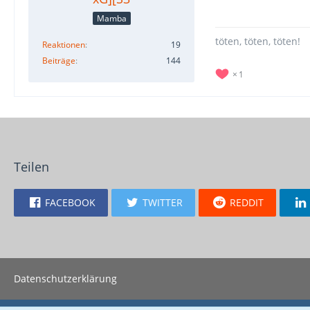
Mamba
töten, töten, töten!
Reaktionen
19
Beiträge
144
1
Teilen
FACEBOOK
TWITTER
REDDIT
Datenschutzerklärung