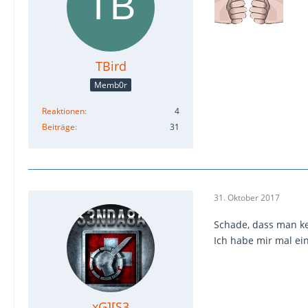
TBird
Memb0r
Reaktionen
4
Beiträge
31
31. Oktober 2017
Schade, dass man ke
Ich habe mir mal ein
xG][S3