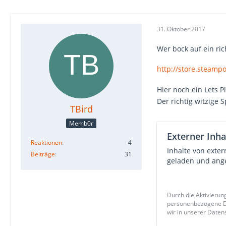
31. Oktober 2017
Wer bock auf ein ric
http://store.steam
Hier noch ein Lets 
Der richtig witzige
TBird
Memb0r
Externer Inha
Reaktionen
4
Inhalte von exte
Beiträge
31
geladen und ange
Durch die Aktivierun
personenbezogene Da
wir in unserer Daten