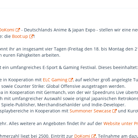
DoKomi
- Deutschlands Anime & Japan Expo - stellen wir eine n
e: die
Boot:up
!
önnt ihr an insgesamt vier Tagen (Freitag den 18. bis Montag den 
 euren Fähigkeiten arbeiten.
st ein umfangreiches E-Sport & Gaming Festival. Dieses beeinhaltet:
e in Kooperation mit
ELC Gaming
, auf welcher groß angelegte T
Z sowie Counter Strike: Global Offensive ausgetragen werden.
ea in Kooperation mit Germanch, von der wir Speedruns Live übe
ch mit umfangreicher Auswahl sowie orignal japanischen Retrokons
r Spiele-Publisher, Merchandisehänlder und Indie-Developer.
splaybereiche in Kooperation mit
Summoner Sewcase
und Kurot
ehr. Alles weitere an Angeboten findet ihr auf der
Website unter P
merzahl liegt bei 2500. Eintritt zur
DoKomi
, Teilnahme am dazu