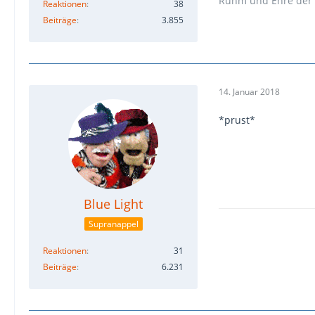
Ruhm und Ehre der 
Reaktionen
38
Beiträge
3.855
14. Januar 2018
*prust*
Blue Light
Supranappel
Reaktionen
31
Beiträge
6.231