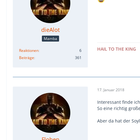
dieAlot
Mamba
HAIL TO THE KING
Reaktionen
6
Beiträge
361
17. Januar 2018
Interessant finde ic
So eine richtig groß
Aber da hat der Soy
Flohen