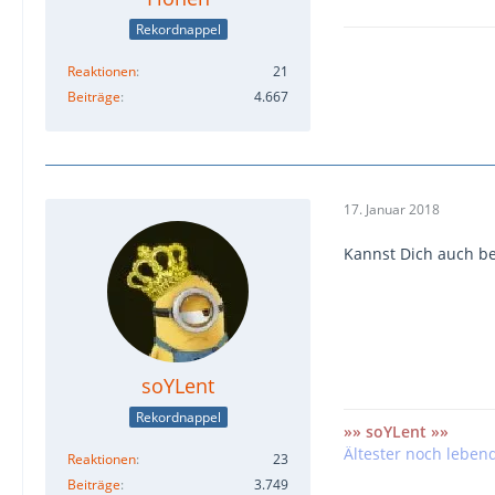
Rekordnappel
Reaktionen
21
Beiträge
4.667
17. Januar 2018
Kannst Dich auch bei
soYLent
Rekordnappel
»» soYLent »»
Ältester noch leben
Reaktionen
23
Beiträge
3.749