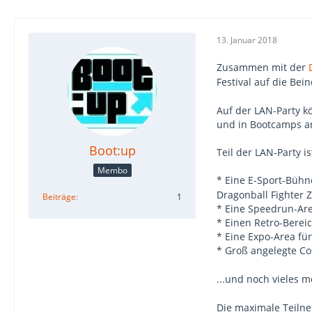
13. Januar 2018
Zusammen mit der
Festival auf die Bein
Auf der LAN-Party k
und in Bootcamps an
Boot:up
Teil der LAN-Party i
Membo
* Eine E-Sport-Bühn
Dragonball Fighter 
Beiträge
1
* Eine Speedrun-Ar
* Einen Retro-Berei
* Eine Expo-Area fü
* Groß angelegte Co
...und noch vieles m
Die maximale Teilneh