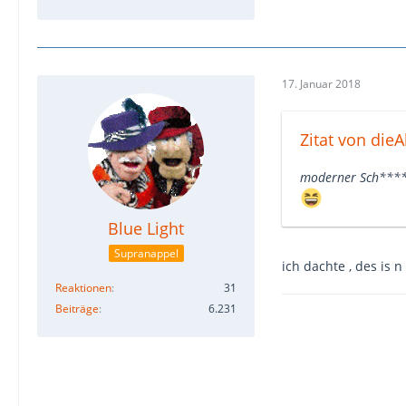
17. Januar 2018
Zitat von dieA
moderner Sch****, 
Blue Light
Supranappel
ich dachte , des is 
Reaktionen
31
Beiträge
6.231