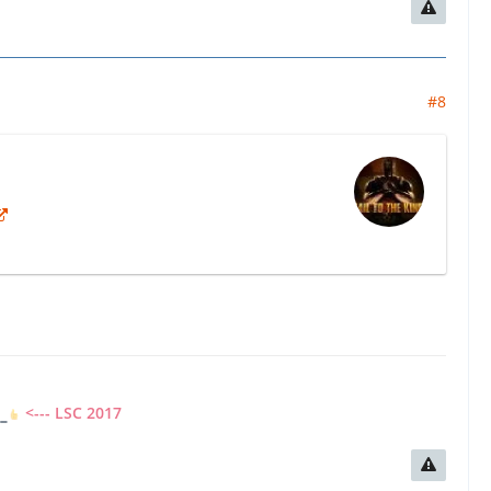
#8
7
<--- LSC 2017