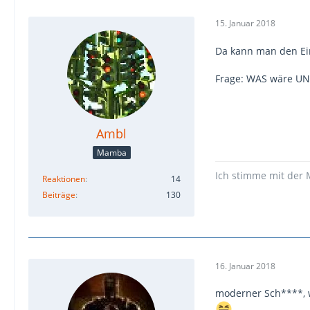
15. Januar 2018
Da kann man den Eint
Frage: WAS wäre UNS
Ambl
Mamba
Ich stimme mit der 
Reaktionen
14
Beiträge
130
16. Januar 2018
moderner Sch****, w