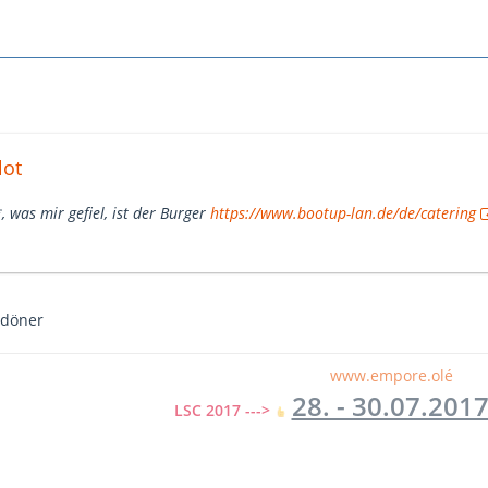
lot
was mir gefiel, ist der Burger
https://www.bootup-lan.de/de/catering
n döner
www.empore.olé
28. - 30.07.201
LSC 2017 --->