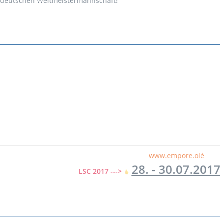
deutschen Weltmeistermannschaft!
www.empore.olé
28. - 30.07.201
LSC 2017 --->