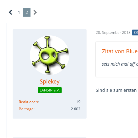
1
2
20. September 2018
Of
Zitat von Blue
setz mich mal uff c
Spiekey
Sind sie zum ersten 
LANSIN e.V.
Reaktionen
19
Beiträge
2.602