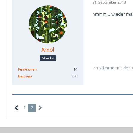
21. September 2018
hmmm... wieder mal 
Ambl
Mamba
Ich stimme mit der 
Reaktionen
14
Beiträge
130
1
2