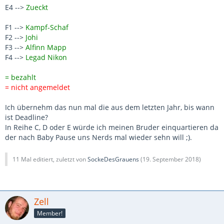
E4 -->
Zueckt
F1 -->
Kampf-Schaf
F2 -->
Johi
F3 -->
Alfinn Mapp
F4 -->
Legad Nikon
= bezahlt
= nicht angemeldet
Ich übernehm das nun mal die aus dem letzten Jahr, bis wann
ist Deadline?
In Reihe C, D oder E würde ich meinen Bruder einquartieren da
der nach Baby Pause uns Nerds mal wieder sehn will ;).
11 Mal editiert, zuletzt von
SockeDesGrauens
(
19. September 2018
)
Zell
Member!