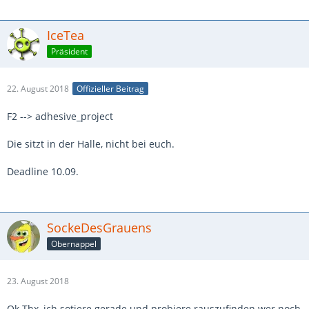
IceTea
Präsident
22. August 2018
Offizieller Beitrag
F2 --> adhesive_project
Die sitzt in der Halle, nicht bei euch.
Deadline 10.09.
SockeDesGrauens
Obernappel
23. August 2018
Ok Thx, ich sotiere gerade und probiere rauszufinden wer noch