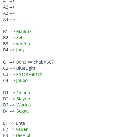
A1 -->
A2 -->
A3 -->
A4 -->
B1 -->
Mallutki
B2 -->
Zell
B3 -->
wheha
B4 -->
Joey
C1 -->
Benz ==
chabn667
C2 --> BlueLight
C3 -->
FrischFleisch
C4 -->
JoCool
D1 -->
Flohen
D2 -->
Slayter
D3 -->
Warius
D4 -->
Sogge
E1 --> Ente
E2 -->
Vader
E3 -->
DieAlot