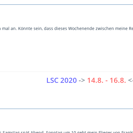
 mal an. Könnte sein, dass dieses Wochenende zwischen meine Rei
LSC 2020
->
14.8. - 16.8.
<
is Samstag spät Abend. Sonntag um 10 geht mein Flieger von Frankf