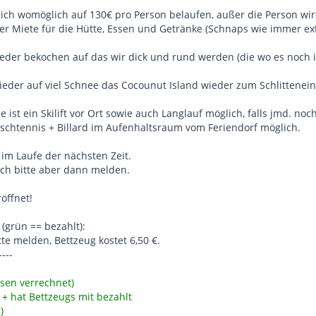
ich womöglich auf 130€ pro Person belaufen, außer die Person wir
er Miete für die Hütte, Essen und Getränke (Schnaps wie immer ext
der bekochen auf das wir dick und rund werden (die wo es noch it
eder auf viel Schnee das Cocounut Island wieder zum Schlittenein
ist ein Skilift vor Ort sowie auch Langlauf möglich, falls jmd. noc
schtennis + Billard im Aufenhaltsraum vom Feriendorf möglich.
 im Laufe der nächsten Zeit.
ch bitte aber dann melden.
öffnet!
(grün == bezahlt):
tte melden, Bettzeug kostet 6,50 €.
----
sen verrechnet)
 + hat Bettzeugs mit bezahlt
)