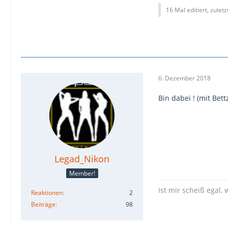
16 Mal editiert, zulet
6. Dezember 2018
Bin dabei ! (mit Bett
Legad_Nikon
Member!
Ist mir scheiß egal, 
Reaktionen
2
Beiträge
98