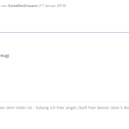
zt von
SockeDesGrauens
(
17. Januar 2019
)
zeug)
wer dein Vater ist - Solang ich hier angel, läuft hier keiner über's W