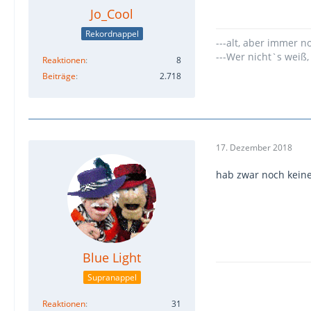
Jo_Cool
Rekordnappel
---alt, aber immer n
---Wer nicht`s weiß,
Reaktionen
8
Beiträge
2.718
17. Dezember 2018
hab zwar noch kein
Blue Light
Supranappel
Reaktionen
31