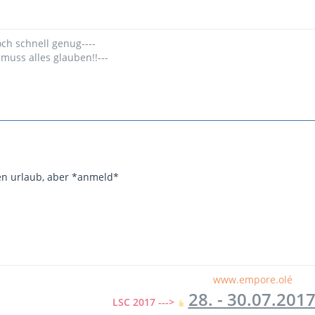
och schnell genug----
 muss alles glauben!!---
en urlaub, aber *anmeld*
www.empore.olé
28. - 30.07.201
LSC 2017 --->