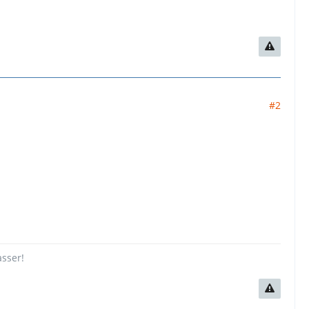
#2
asser!