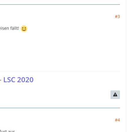
#3
sen fällt!
-
LSC 2020
#4
urt aus.