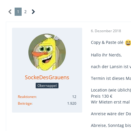
1
2
6. Dezember 2018
Copy & Paste olé
Hallo ihr Nerds,
nach der Lansin ist
SockeDesGrauens
Termin ist dieses Ma
Obernappel
Location (wie üblic
Preis 130 €
Reaktionen
12
Wir Mieten erst mal
Beiträge
1.920
Anreise wäre der Do
Abreise, Sonntag bi