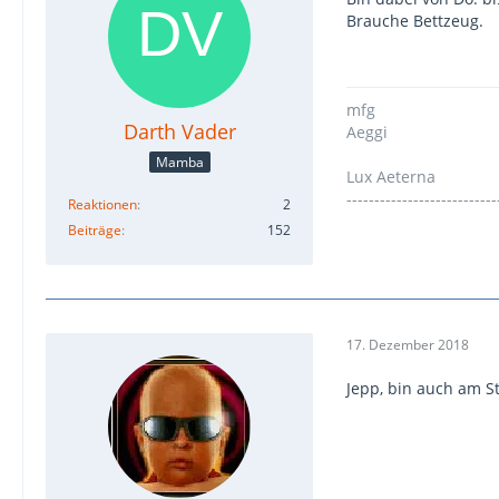
Brauche Bettzeug.
mfg
Darth Vader
Aeggi
Mamba
Lux Aeterna
---------------------------
Reaktionen
2
Beiträge
152
17. Dezember 2018
Jepp, bin auch am S