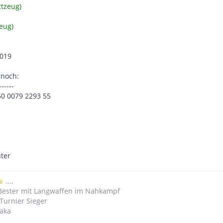
ttzeug)
zeug)
2019
noch:
------
60 0079 2293 55
b
nter
....
 Bester mit Langwaffen im Nahkampf
Turnier Sieger
iaka