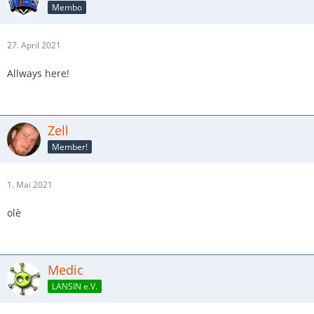
Membo
27. April 2021
Allways here!
Zell
Member!
1. Mai 2021
olè
Medic
LANSIN e.V.