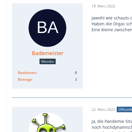
18. März 2022
Jawohl wie schauts 
Haben die Orgas sch
Eine kleine zwischen
Bademeister
Membo
Reaktionen
8
Beiträge
3
22. März 2022
Offiziel
Ja, die Pandemie Si
noch hochdynamisch 