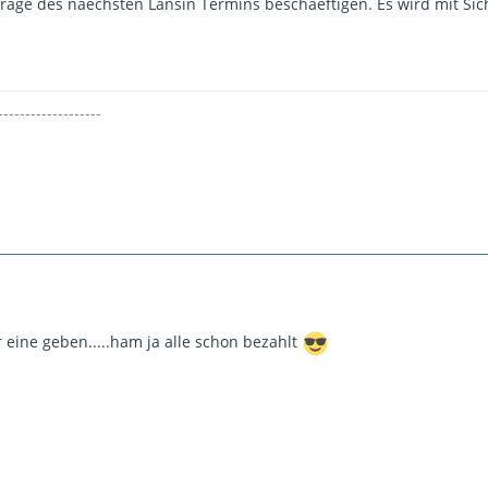
age des naechsten Lansin Termins beschaeftigen. Es wird mit Sich
-------------------
 eine geben.....ham ja alle schon bezahlt