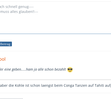
och schnell genug----
 muss alles glauben!!---
r Beitrag
ool
er eine geben.....ham ja alle schon bezahlt
r, aber die Kohle ist schon laengst beim Conga Tanzen auf Tahiti au
-------------------