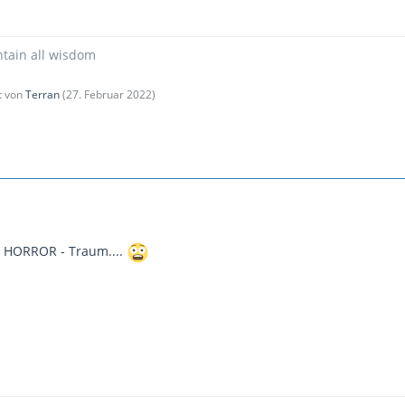
tain all wisdom
zt von
Terran
(
27. Februar 2022
)
in HORROR - Traum....