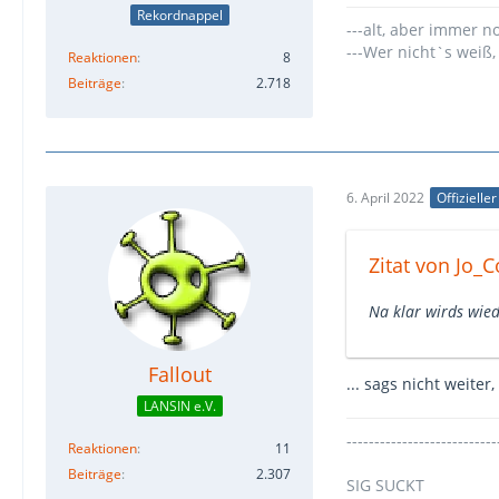
Rekordnappel
---alt, aber immer n
---Wer nicht`s weiß,
Reaktionen
8
Beiträge
2.718
6. April 2022
Offizielle
Zitat von Jo_C
Na klar wirds wied
Fallout
... sags nicht weite
LANSIN e.V.
---------------------------
Reaktionen
11
Beiträge
2.307
SIG SUCKT