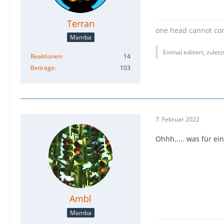
Terran
one head cannot con
Mamba
Einmal editiert, zulet
Reaktionen
14
Beiträge
103
7. Februar 2022
Ohhh..... was für e
Ambl
Mamba