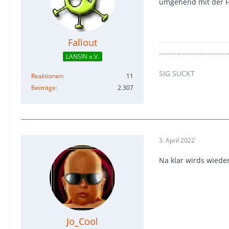
umgehend mit der Fr
Fallout
---------------------------
LANSIN e.V.
SIG SUCKT
Reaktionen
11
Beiträge
2.307
3. April 2022
Na klar wirds wieder
Jo_Cool