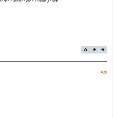
erheit wieder eine Lansin geben....
#28