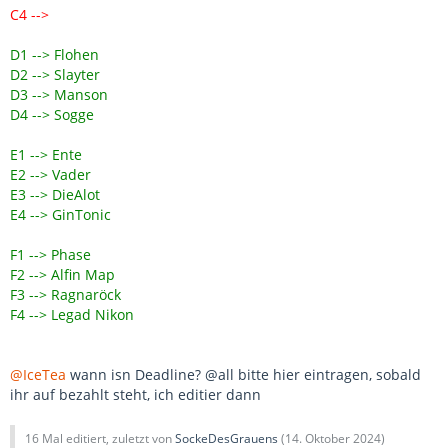
C4 -->
D1 --> Flohen
D2 --> Slayter
D3 --> Manson
D4 --> Sogge
E1 --> Ente
E2 --> Vader
E3 --> DieAlot
E4 --> GinTonic
F1 --> Phase
F2 --> Alfin Map
F3 --> Ragnaröck
F4 --> Legad Nikon
@IceTea
wann isn Deadline? @all bitte hier eintragen, sobald
ihr auf bezahlt steht, ich editier dann
16 Mal editiert, zuletzt von
SockeDesGrauens
(
14. Oktober 2024
)