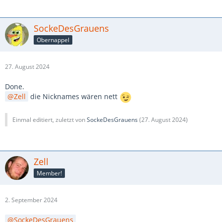
SockeDesGrauens
Obernappel
27. August 2024
Done.
Zell
die Nicknames wären nett
Einmal editiert, zuletzt von
SockeDesGrauens
(
27. August 2024
)
Zell
Member!
2. September 2024
SockeDesGrauens