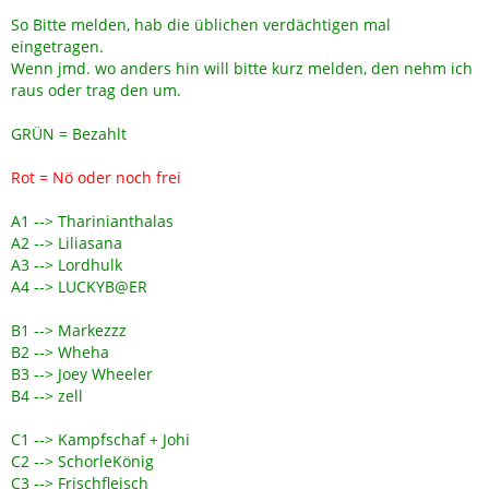
So Bitte melden, hab die üblichen verdächtigen mal
eingetragen.
Wenn jmd. wo anders hin will bitte kurz melden, den nehm ich
raus oder trag den um.
GRÜN = Bezahlt
Rot = Nö oder noch frei
A1 --> Tharinianthalas
A2 --> Liliasana
A3 --> Lordhulk
A4 --> LUCKYB@ER
B1 --> Markezzz
B2 --> Wheha
B3 --> Joey Wheeler
B4 --> zell
C1 --> Kampfschaf + Johi
C2 --> SchorleKönig
C3 --> Frischfleisch