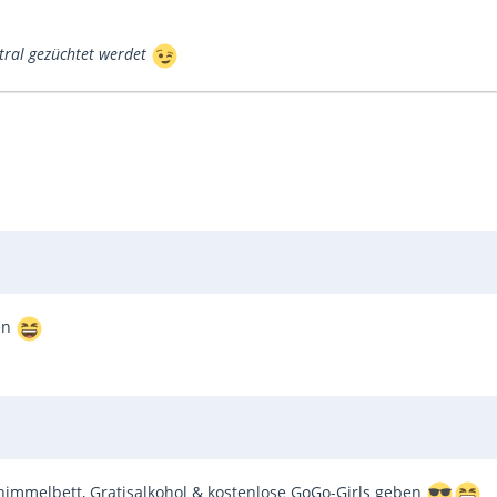
ntral gezüchtet werdet
sen
immelbett, Gratisalkohol & kostenlose GoGo-Girls geben