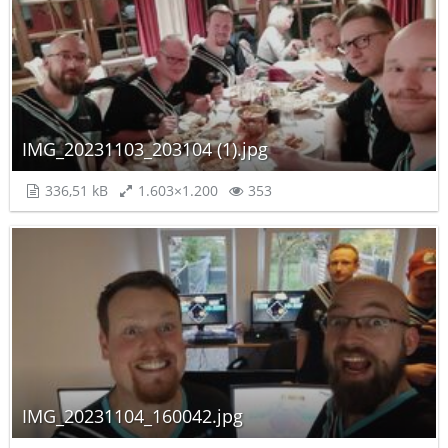
IMG_20231103_203104 (1).jpg
336,51 kB
1.603×1.200
353
IMG_20231104_160042.jpg