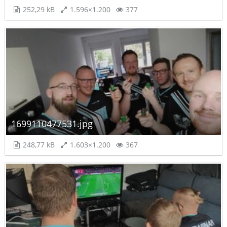
252,29 kB
1.596×1.200
377
1699110477531.jpg
248,77 kB
1.603×1.200
367