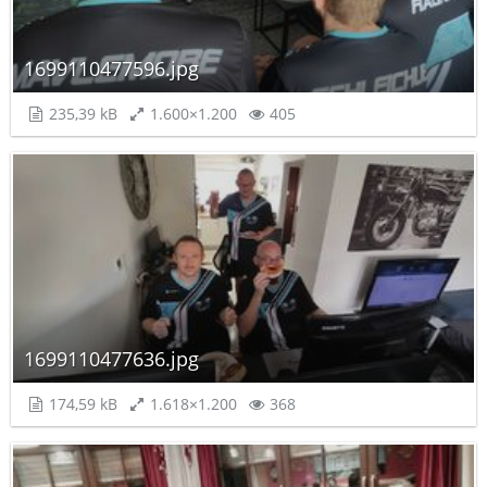
1699110477596.jpg
235,39 kB
1.600×1.200
405
1699110477636.jpg
174,59 kB
1.618×1.200
368