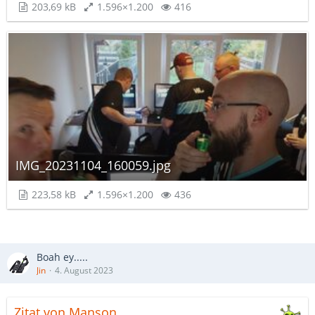
203,69 kB
1.596×1.200
416
IMG_20231104_160059.jpg
223,58 kB
1.596×1.200
436
Boah ey.....
Jin
4. August 2023
Zitat von Manson