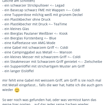
Lasche am Schlitten)
- ein schwarzer Strickpullover <-- Legad
- ein Basecap schwarz FME mit Wappen <--- Coldi
- eine Tupperdose milchig weiß mit grünem Deckel
- ein Plastikbecher ohne Druck
- ein Plastikbecher mit Druck <-- TeaTime
- ein kleines Glas
- ein Bierglas Paulaner Weißbier <-- Kiosk
- ein Bierglas Fürstenberg <-- Blue
- eine Kaffeetasse von AMG Mode
- eine Gabel mit schwarzem Griff <-- Coldi
- eine Campinggabel aus Metall <--- Manson
- ein kleines Messer mit schwarzem Griff <-- Coldi
- ein Steakmesser mit Schwarzem Griff genietet <--- Zielscheibe
- ein Suppenlöffel mit strichartigem Muster am Griff
- ein langer Eislöffel
mir fehlt eine Gabel mit weissem Griff, am Griff is sie noch mal
mit Metall eingefasst... falls die wer hat, hätte ich die auch gern
wieder
So wer noch was gefunden hat, oder was vermisst kann das
gerne hier posten... auf das jeder seine Sachen wieder