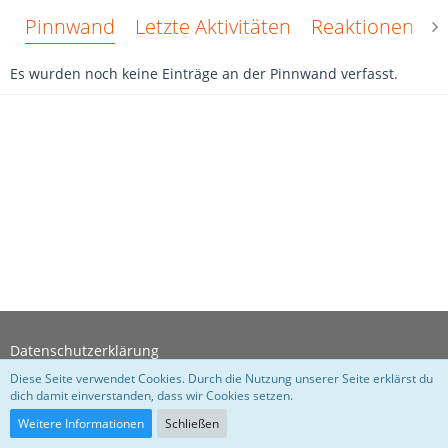
Pinnwand
Letzte Aktivitäten
Reaktionen
Ü
Es wurden noch keine Einträge an der Pinnwand verfasst.
Datenschutzerklärung
Diese Seite verwendet Cookies. Durch die Nutzung unserer Seite erklärst du
dich damit einverstanden, dass wir Cookies setzen.
Community-Software:
WoltLab Suite™
Weitere Informationen
Schließen