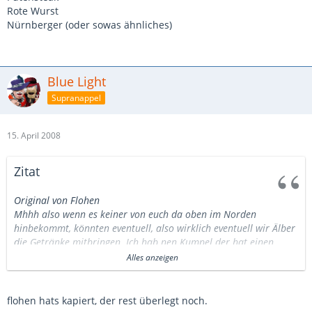
Rote Wurst
Nürnberger (oder sowas ähnliches)
Blue Light
Supranappel
15. April 2008
Zitat
Original von Flohen
Mhhh also wenn es keiner von euch da oben im Norden
hinbekommt, könnten eventuell, also wirklich eventuell wir Älber
die Getränke mitbringen. Ich hab nen Kumpel der hat einen
riesen Bussle,da würden wir schon was reinkriegen, wenn wir es
Alles anzeigen
denn bekommen sollten.
Das ist aber nur eine letzte Ausweichmöglichkeit und ich muss
des erst mit den Jungs hier auf der Alb besprechen.
flohen hats kapiert, der rest überlegt noch.