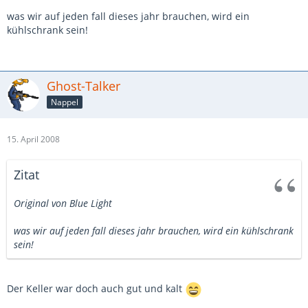
Ansonsten ist Staxxflatrate ein muss.
was wir auf jeden fall dieses jahr brauchen, wird ein
kühlschrank sein!
Meine Top5:
Schweinerücken
Schweinehals (für die Fettliebhaber unter uns)
Ghost-Talker
Putensteak
Nappel
Rote Wurst
Nürnberger (oder sowas ähnliches)
15. April 2008
Zitat
Original von Blue Light
was wir auf jeden fall dieses jahr brauchen, wird ein kühlschrank
sein!
Der Keller war doch auch gut und kalt