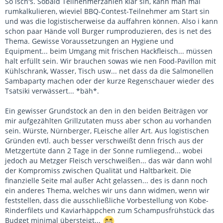
So isch's. Sobald Teilnehmerzahlen klar sin, kann man mal
rumkalkulieren, wieviel BBQ-Contest-Teilnehmer am Start sin
und was die logistischerweise da auffahren können. Also i kann
schon paar Hände voll Burger rumproduzieren, des is net des
Thema. Gewisse Voraussetzungen an Hygiene und
Equipment... beim Umgang mit frischen Hackfleisch... müssen
halt erfüllt sein. Wir brauchen sowas wie nen Food-Pavillon mit
Kühlschrank, Wasser, Tisch usw... net dass da die Salmonellen
Sambaparty machen oder der kurze Regenschauer wieder des
Tsatsiki verwässert... *bäh*.
Ein gewisser Grundstock an den in den beiden Beiträgen vor
mir aufgezählten Grillzutaten muss aber schon au vorhanden
sein. Würste, Nürnberger, FLeische aller Art. Aus logistischen
Gründen evtl. auch besser verschweißt denn frisch aus der
Metzgertüte dann 2 Tage in der Sonne rumliegend... wobei
jedoch au Metzger Fleisch verschweißen... das wär dann wohl
der Kompromiss zwischen Qualität und Haltbarkeit. Die
finanzielle Seite mal außer Acht gelassen... des is dann noch
ein anderes Thema, welches wir uns dann widmen, wenn wir
feststellen, dass die ausschließliche Vorbestellung von Kobe-
Rinderfilets und Kaviarhäppchen zum Schampusfrühstück das
Budget minimal übersteigt...