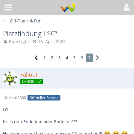
Off-Topic & Fun
Platzfindung LSC³
Blue Light
16. April 2007
1
2
3
4
5
6
7
Fallout
LANSIN e.V.
10. April 2008
Offizieller Beitrag
LOL!
Isses nun Ende Juni oder Ende Juli???
Hallooooo, manche Leute müssen Flüge buchen!!!