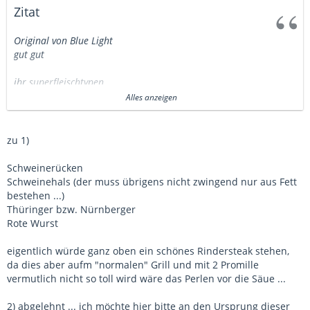
Zitat
Original von Blue Light
gut gut
ihr superfleischtypen
Alles anzeigen
es gibts da scho so möglichkeiten
1) i kauf des Fleisch, un zwar nur des Fleisch, beim Metzger (hab
zu 1)
da n sehr guten an der Hand)
Ihr stellt mir dafür ne Top5 auf, was i kaufen soll. Anhand dieser
Schweinerücken
Top5 las i mir n Angebot geben un des fliest dann in die
Schweinehals (der muss übrigens nicht zwingend nur aus Fett
Kalkulaiton mit ein.
bestehen ...)
Thüringer bzw. Nürnberger
2) jeder kauft sein fresschen selbst & wenns wer verpeilt, gibts
Rote Wurst
gegrillte ravoli aus der dose, die dieser jene welche aus der 24h
Tanke geholt hat ...
eigentlich würde ganz oben ein schönes Rindersteak stehen,
da dies aber aufm "normalen" Grill und mit 2 Promille
3) IceTea bekommt n Betrag un kauft des Fleisch
vermutlich nicht so toll wird wäre das Perlen vor die Säue ...
2) abgelehnt ... ich möchte hier bitte an den Ursprung dieser