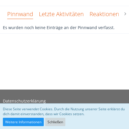
Pinnwand
Letzte Aktivitäten
Reaktionen
Ü
Es wurden noch keine Einträge an der Pinnwand verfasst.
Datenschutzerklärung
Diese Seite verwendet Cookies. Durch die Nutzung unserer Seite erklärst du
dich damit einverstanden, dass wir Cookies setzen.
Community-Software:
WoltLab Suite™
Weitere Informationen
Schließen