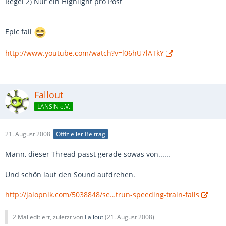
Regel 2) Nur ein Highlight pro Post
Epic fail
http://www.youtube.com/watch?v=l06hU7lATkY
Fallout
LANSIN e.V.
21. August 2008
Offizieller Beitrag
Mann, dieser Thread passt gerade sowas von......
Und schön laut den Sound aufdrehen.
http://jalopnik.com/5038848/se…trun-speeding-train-fails
2 Mal editiert, zuletzt von
Fallout
(
21. August 2008
)