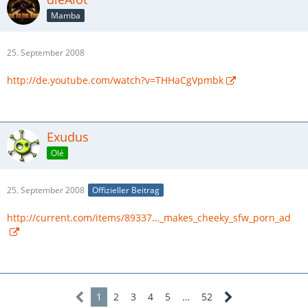
Mamba
25. September 2008
http://de.youtube.com/watch?v=THHaCgVpmbk
Exudus
Olé
25. September 2008
Offizieller Beitrag
http://current.com/items/89337…_makes_cheeky_sfw_porn_ad
1
2
3
4
5
…
52