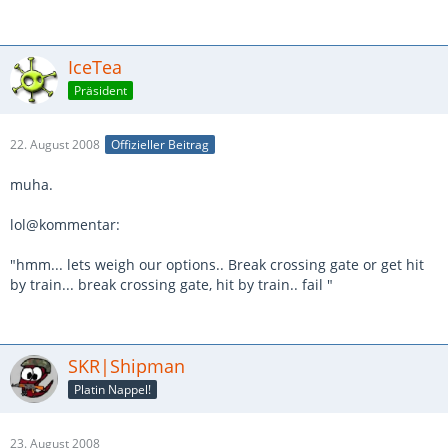
IceTea
Präsident
22. August 2008
Offizieller Beitrag
muha.
lol@kommentar:
"hmm... lets weigh our options.. Break crossing gate or get hit
by train... break crossing gate, hit by train.. fail "
SKR|Shipman
Platin Nappel!
23. August 2008