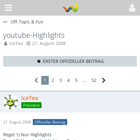
Off-Topic & Fun
youtube-Highlights
IceTea
21. August 2008
ERSTER OFFIZIELLER BEITRAG
1
2
3
4
5
…
52
IceTea
Präsident
21. August 2008
Offizieller Beitrag
Regel 1) Nur Highlights