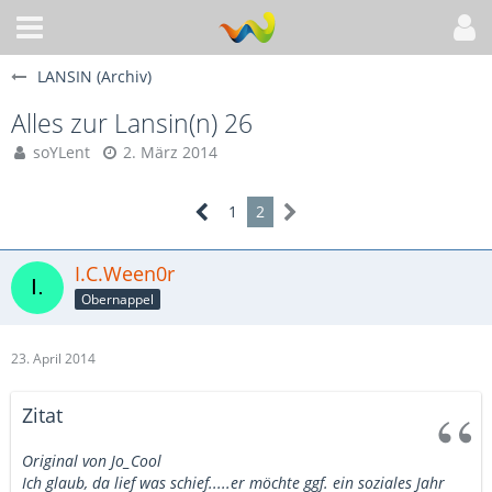
LANSIN (Archiv)
Alles zur Lansin(n) 26
soYLent
2. März 2014
1
2
I.C.Ween0r
Obernappel
23. April 2014
Zitat
Original von Jo_Cool
Ich glaub, da lief was schief.....er möchte ggf. ein soziales Jahr