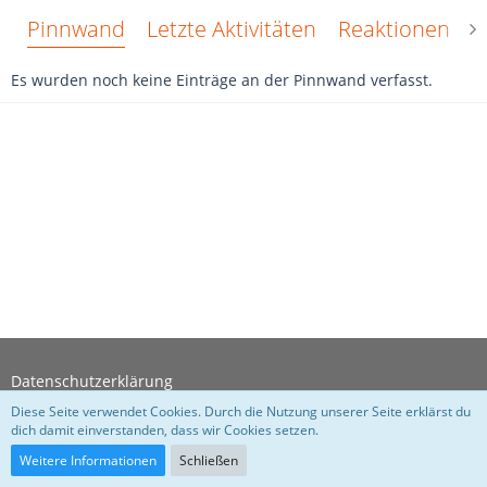
Pinnwand
Letzte Aktivitäten
Reaktionen
Ü
Es wurden noch keine Einträge an der Pinnwand verfasst.
Datenschutzerklärung
Diese Seite verwendet Cookies. Durch die Nutzung unserer Seite erklärst du
dich damit einverstanden, dass wir Cookies setzen.
Community-Software:
WoltLab Suite™
Weitere Informationen
Schließen