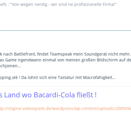
fs : "Von wegen nerdig - wir sind ne profotzionelle Firma!"
k nach Battlefront, findet Teamspeak mein Soundgerät nicht mehr.
as Game irgendwann einmal von meinen großen Bildschirm auf den
chjoinen...
ng.olé ! Da lohnt sich eine Tastatur mit Macrofähigkeit...
 Land wo Bacardi-Cola fließt !
tp://stigma-videospiele.de/wordpress/wp-content/uploads/2009/06