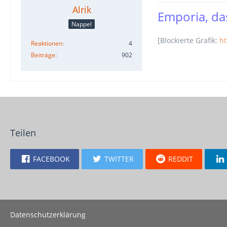
Alrik
Emporia, das
Nappel
[Blockierte Grafik:
ht
Reaktionen
4
Beiträge
902
Teilen
FACEBOOK
TWITTER
REDDIT
Datenschutzerklärung