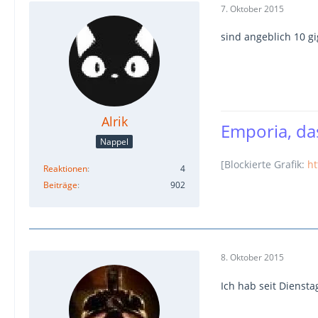
7. Oktober 2015
sind angeblich 10 gi
Alrik
Emporia, das
Nappel
[Blockierte Grafik:
ht
Reaktionen
4
Beiträge
902
8. Oktober 2015
Ich hab seit Diensta