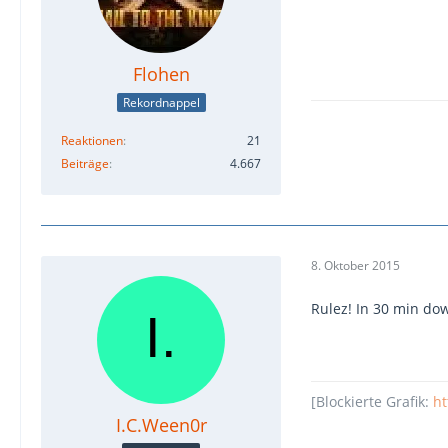
Flohen
Rekordnappel
Reaktionen
21
Beiträge
4.667
8. Oktober 2015
Rulez! In 30 min d
[Blockierte Grafik:
ht
I.C.Ween0r