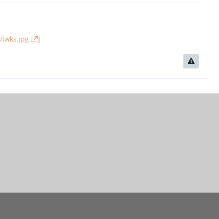
/iwks.jpg
]