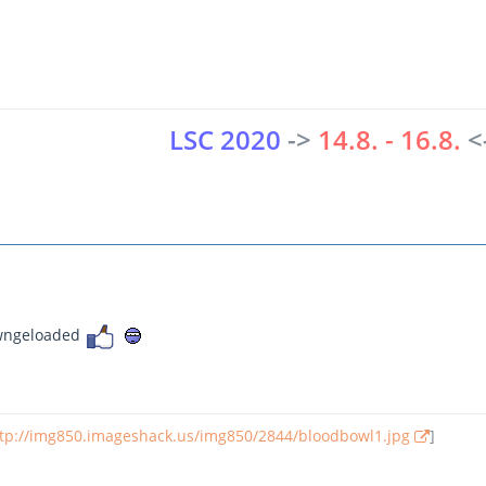
LSC 2020
->
14.8. - 16.8.
<
owngeloaded
tp://img850.imageshack.us/img850/2844/bloodbowl1.jpg
]