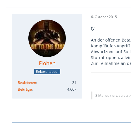
6. Oktober 2015
fyi
An der offenen Beta,
Kampfläufer-Angriff 
Abwurfzone auf Sull
Sturmtruppen, allein
Flohen
Zur Teilnahme an de
Rekordnappel
Reaktionen
21
Beiträge
4.667
3 Mal editiert, zuletzt