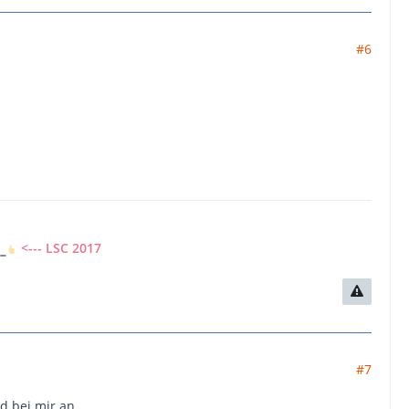
#6
7
<--- LSC 2017
#7
d bei mir an.