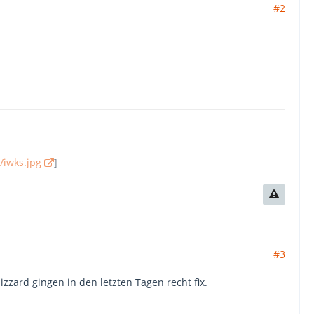
#2
/iwks.jpg
]
#3
zzard gingen in den letzten Tagen recht fix.