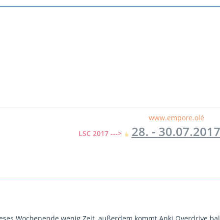
www.empore.olé
28. - 30.07.201
LSC 2017 --->
ieses Wochenende wenig Zeit, außerdem kommt Anki Overdrive bal