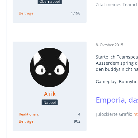
Obernappel
Zitat meines Teamche
Beiträge
1.198
8. Oktober 2015
Starte ich Teamspea
Ausserdem spring d
den buddys nicht na
Gameplay: Bunnyhoppi
Alrik
Emporia, das
Nappel
[Blockierte Grafik:
ht
Reaktionen
4
Beiträge
902