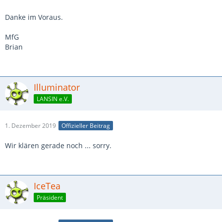
Danke im Voraus.
MfG
Brian
Illuminator
LANSIN e.V.
1. Dezember 2019
Offizieller Beitrag
Wir klären gerade noch ... sorry.
IceTea
Präsident