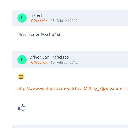
Erster!
I.C.Ween0r
25. Februar 2012
Physio oder Psycho? x)
Driver San Francisco
I.C.Ween0r
19. Februar 2012
http://www.youtube.com/watch?v=Mf2-jly_-Qg&feature=re