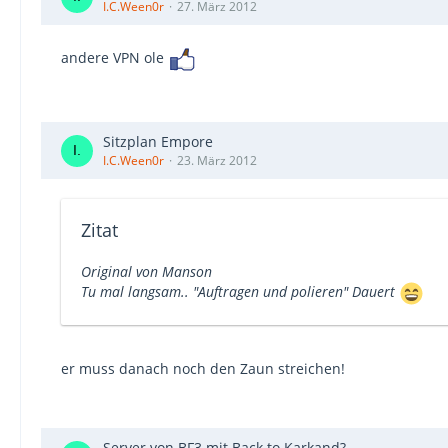
I.C.Ween0r
27. März 2012
andere VPN ole
Sitzplan Empore
I.C.Ween0r
23. März 2012
Zitat
Original von Manson
Tu mal langsam.. "Auftragen und polieren" Dauert
er muss danach noch den Zaun streichen!
Server von BF3 mit Back to Karkand?