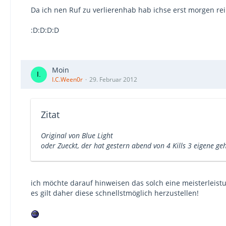
Da ich nen Ruf zu verlierenhab hab ichse erst morgen re
:D:D:D:D
Moin
I.C.Ween0r
29. Februar 2012
Zitat
Original von Blue Light
oder Zueckt, der hat gestern abend von 4 Kills 3 eigene geh
ich möchte darauf hinweisen das solch eine meisterleist
es gilt daher diese schnellstmöglich herzustellen!