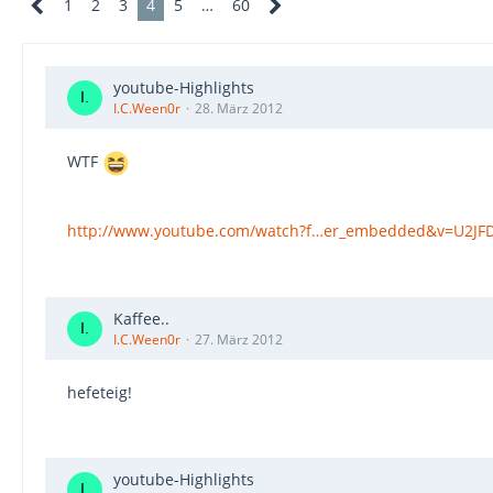
1
2
3
4
5
…
60
youtube-Highlights
I.C.Ween0r
28. März 2012
WTF
http://www.youtube.com/watch?f…er_embedded&v=U2J
Kaffee..
I.C.Ween0r
27. März 2012
hefeteig!
youtube-Highlights