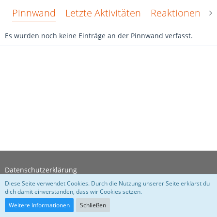
Pinnwand
Letzte Aktivitäten
Reaktionen
Ü
Es wurden noch keine Einträge an der Pinnwand verfasst.
Datenschutzerklärung
Diese Seite verwendet Cookies. Durch die Nutzung unserer Seite erklärst du
dich damit einverstanden, dass wir Cookies setzen.
Community-Software:
WoltLab Suite™
Weitere Informationen
Schließen