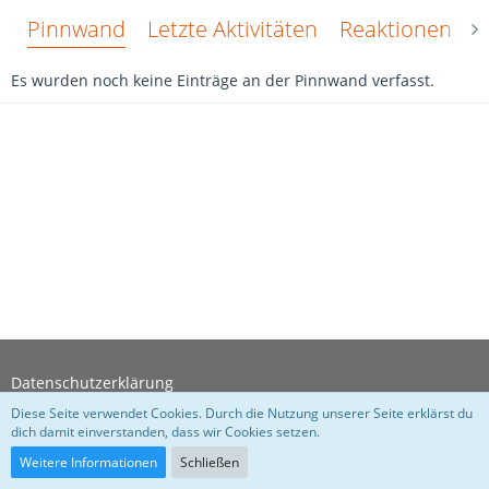
Pinnwand
Letzte Aktivitäten
Reaktionen
Ü
Es wurden noch keine Einträge an der Pinnwand verfasst.
Datenschutzerklärung
Diese Seite verwendet Cookies. Durch die Nutzung unserer Seite erklärst du
dich damit einverstanden, dass wir Cookies setzen.
Community-Software:
WoltLab Suite™
Weitere Informationen
Schließen