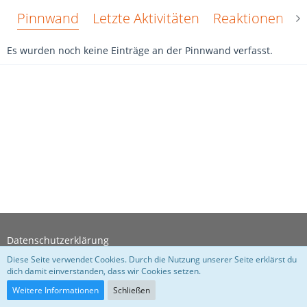
Pinnwand
Letzte Aktivitäten
Reaktionen
Ü
Es wurden noch keine Einträge an der Pinnwand verfasst.
Datenschutzerklärung
Diese Seite verwendet Cookies. Durch die Nutzung unserer Seite erklärst du
dich damit einverstanden, dass wir Cookies setzen.
Community-Software:
WoltLab Suite™
Weitere Informationen
Schließen