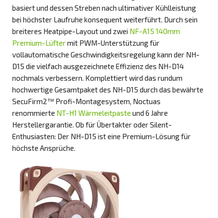
basiert und dessen Streben nach ultimativer Kühlleistung
bei höchster Laufruhe konsequent weiterführt. Durch sein
breiteres Heatpipe-Layout und zwei
NF-A15 140mm
Premium-Lüfter
mit PWM-Unterstützung für
vollautomatische Geschwindigkeitsregelung kann der NH-
D15 die vielfach ausgezeichnete Effizienz des NH-D14
nochmals verbessern. Komplettiert wird das rundum
hochwertige Gesamtpaket des NH-D15 durch das bewährte
SecuFirm2™ Profi-Montagesystem, Noctuas
renommierte
NT-H1 Wärmeleitpaste
und 6 Jahre
Herstellergarantie. Ob für Übertakter oder Silent-
Enthusiasten: Der NH-D15 ist eine Premium-Lösung für
höchste Ansprüche.