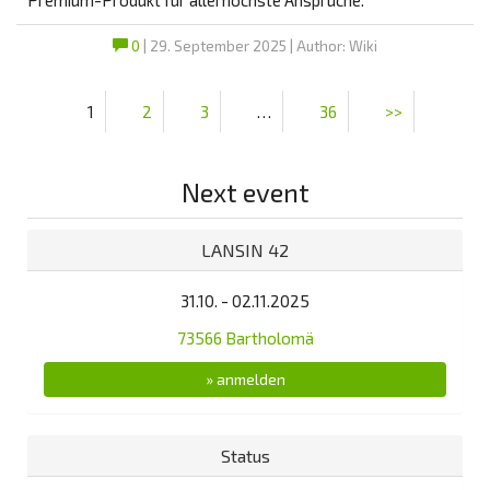
0
| 29. September 2025 | Author: Wiki
1
2
3
…
36
>>
Next event
LANSIN 42
31.10. - 02.11.2025
73566 Bartholomä
» anmelden
Status