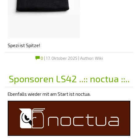
Spezi ist Spitze!
0
| 17. Oktober 2025 | Author: Wiki
Sponsoren LS42 ..:: noctua ::..
Ebenfalls wieder mit am Start ist noctua.