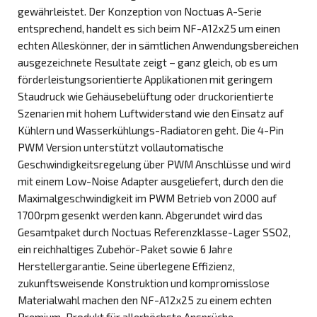
gewährleistet. Der Konzeption von Noctuas A-Serie
entsprechend, handelt es sich beim NF-A12x25 um einen
echten Alleskönner, der in sämtlichen Anwendungsbereichen
ausgezeichnete Resultate zeigt – ganz gleich, ob es um
förderleistungsorientierte Applikationen mit geringem
Staudruck wie Gehäusebelüftung oder druckorientierte
Szenarien mit hohem Luftwiderstand wie den Einsatz auf
Kühlern und Wasserkühlungs-Radiatoren geht. Die 4-Pin
PWM Version unterstützt vollautomatische
Geschwindigkeitsregelung über PWM Anschlüsse und wird
mit einem Low-Noise Adapter ausgeliefert, durch den die
Maximalgeschwindigkeit im PWM Betrieb von 2000 auf
1700rpm gesenkt werden kann. Abgerundet wird das
Gesamtpaket durch Noctuas Referenzklasse-Lager SSO2,
ein reichhaltiges Zubehör-Paket sowie 6 Jahre
Herstellergarantie. Seine überlegene Effizienz,
zukunftsweisende Konstruktion und kompromisslose
Materialwahl machen den NF-A12x25 zu einem echten
Premium-Produkt für allerhöchste Ansprüche.