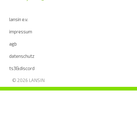
lansin e.v.
impressum
agb
datenschutz
ts3&discord
© 2026 LANSIN