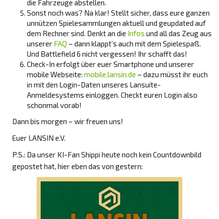
die Fahrzeuge abstellen.
Sonst noch was? Na klar! Stellt sicher, dass eure ganzen
unnützen Spielesammlungen aktuell und geupdated auf
dem Rechner sind. Denkt an die
Infos
und all das Zeug aus
unserer
FAQ
– dann klappt’s auch mit dem Spielespaß.
Und Battlefield 6 nicht vergessen! Ihr schafft das!
Check-In erfolgt über euer Smartphone und unserer
mobile Webseite:
mobile.lansin.de
– dazu müsst ihr euch
in mit den Login-Daten unseres Lansuite-
Anmeldesystems einloggen. Checkt euren Login also
schonmal vorab!
Dann bis morgen – wir freuen uns!
Euer LANSIN e.V.
P.S.: Da unser KI-Fan Shippi heute noch kein Countdownbild
gepostet hat, hier eben das von gestern: