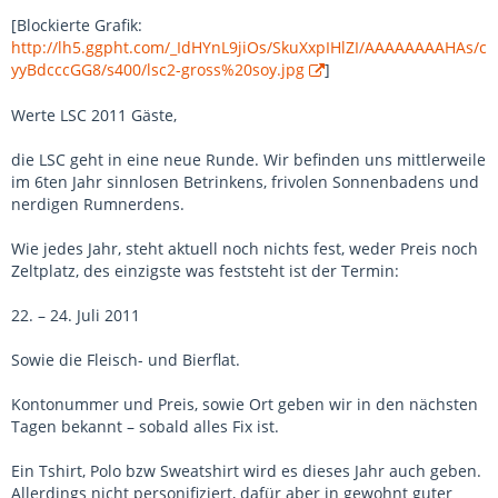
[Blockierte Grafik:
http://lh5.ggpht.com/_IdHYnL9jiOs/SkuXxpIHlZI/AAAAAAAAHAs/c
yyBdcccGG8/s400/lsc2-gross%20soy.jpg
]
Werte LSC 2011 Gäste,
die LSC geht in eine neue Runde. Wir befinden uns mittlerweile
im 6ten Jahr sinnlosen Betrinkens, frivolen Sonnenbadens und
nerdigen Rumnerdens.
Wie jedes Jahr, steht aktuell noch nichts fest, weder Preis noch
Zeltplatz, des einzigste was feststeht ist der Termin:
22. – 24. Juli 2011
Sowie die Fleisch- und Bierflat.
Kontonummer und Preis, sowie Ort geben wir in den nächsten
Tagen bekannt – sobald alles Fix ist.
Ein Tshirt, Polo bzw Sweatshirt wird es dieses Jahr auch geben.
Allerdings nicht personifiziert, dafür aber in gewohnt guter