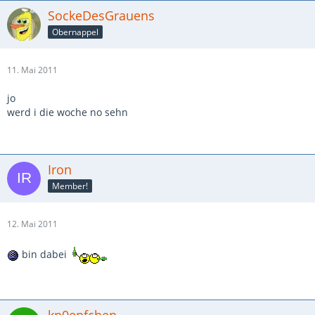
SockeDesGrauens
Obernappel
11. Mai 2011
jo
werd i die woche no sehn
Iron
Member!
12. Mai 2011
bin dabei