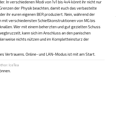
r. In verschiedenen Modi von 1v1 bis 4v4 könnt ihr nicht nur
 Grenzen der Physik beachten, damit euch das verbastelte
oder ihr euren eigenen BER produziert. Nein, während der
ch mit verschiedensten Schießkonstruktionen von MG bis
nallen. Wer mit einem beherzten und gut gezielten Schuss
gbruzzelt, kann sich im Anschluss an den panischen
alerweise nichts nützen und im Kompletteinsturz der
des Vertrauens. Online- und LAN-Modus ist mit am Start.
thor: IceTea
önnen.