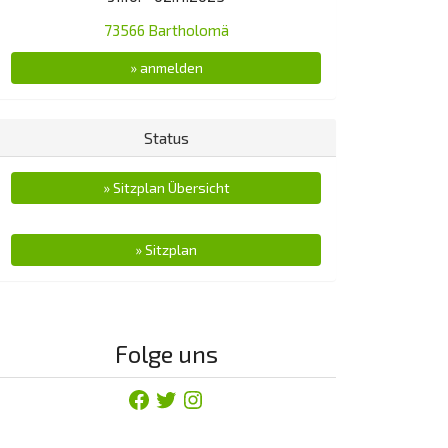
73566 Bartholomä
» anmelden
Status
» Sitzplan Übersicht
» Sitzplan
Folge uns
Facebook
Twitter
Instagram