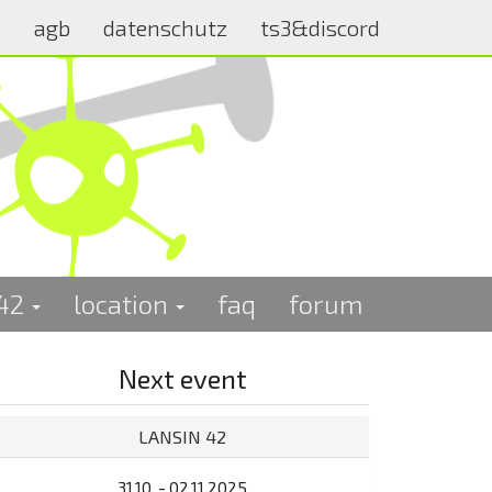
m
agb
datenschutz
ts3&discord
 42
location
faq
forum
Next event
LANSIN 42
31.10. - 02.11.2025