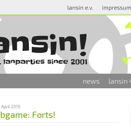
lansin e.v.
impressu
news
lansin
. April 2019
bgame: Forts!