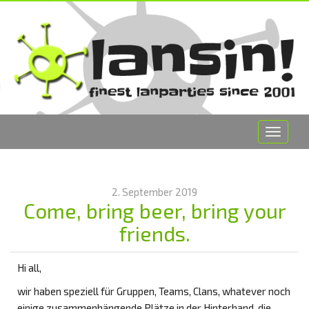
Toggle
navigat
2. September 2019
Come, bring beer, bring your
friends.
Hi all,
wir haben speziell für Gruppen, Teams, Clans, whatever noch
einige zusammenhängende Plätze in der Hinterhand, die