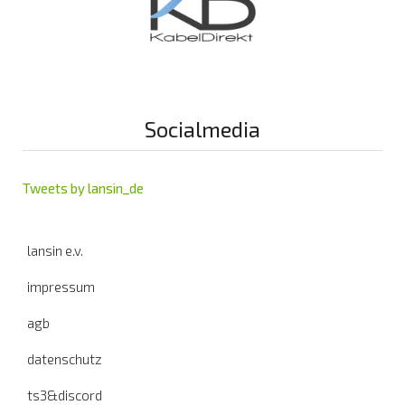
Socialmedia
Tweets by lansin_de
lansin e.v.
impressum
agb
datenschutz
ts3&discord