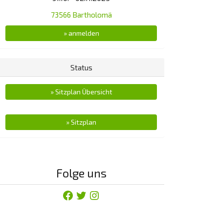
73566 Bartholomä
» anmelden
Status
» Sitzplan Übersicht
» Sitzplan
Folge uns
Facebook
Twitter
Instagram