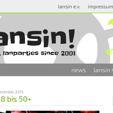
lansin e.v.
impressu
news
lansin
Dezember 2015
18 bis 50+