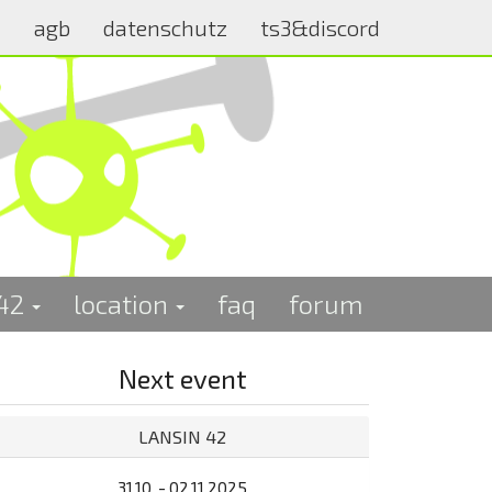
m
agb
datenschutz
ts3&discord
 42
location
faq
forum
Next event
LANSIN 42
31.10. - 02.11.2025