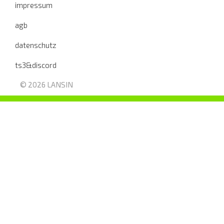
impressum
agb
datenschutz
ts3&discord
© 2026 LANSIN