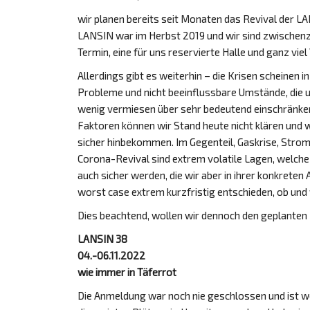
wir planen bereits seit Monaten das Revival der L
LANSIN war im Herbst 2019 und wir sind zwischenze
Termin, eine für uns reservierte Halle und ganz viel
Allerdings gibt es weiterhin – die Krisen scheinen
Probleme und nicht beeinflussbare Umstände, die 
wenig vermiesen über sehr bedeutend einschränken b
Faktoren können wir Stand heute nicht klären und 
sicher hinbekommen. Im Gegenteil, Gaskrise, Strom
Corona-Revival sind extrem volatile Lagen, welche
auch sicher werden, die wir aber in ihrer konkrete
worst case extrem kurzfristig entschieden, ob und
Dies beachtend, wollen wir dennoch den geplanten
LANSIN 38
04.-06.11.2022
wie immer in Täferrot
Die Anmeldung war noch nie geschlossen und ist weit