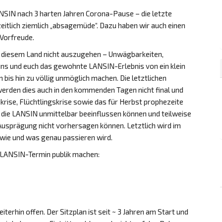
ANSIN nach 3 harten Jahren Corona-Pause – die letzte
itlich ziemlich „absagemüde“. Dazu haben wir auch einen
 Vorfreude.
 in diesem Land nicht auszugehen – Unwägbarkeiten,
uns und euch das gewohnte LANSIN-Erlebnis von ein klein
is hin zu völlig unmöglich machen. Die letztlichen
werden dies auch in den kommenden Tagen nicht final und
krise, Flüchtlingskrise sowie das für Herbst prophezeite
 die LANSIN unmittelbar beeinflussen können und teilweise
n Ausprägung nicht vorhersagen können. Letztlich wird im
 wie und was genau passieren wird.
 LANSIN-Termin publik machen:
erhin offen. Der Sitzplan ist seit ~ 3 Jahren am Start und