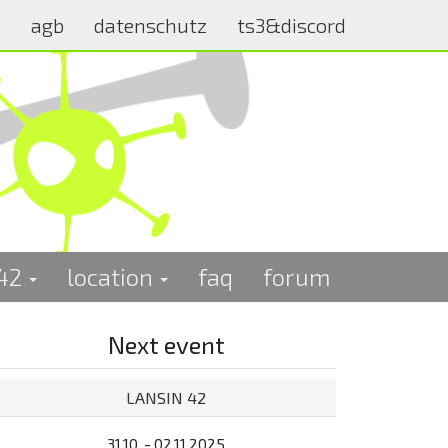
m
agb
datenschutz
ts3&discord
 42
location
faq
forum
Next event
LANSIN 42
31.10. - 02.11.2025