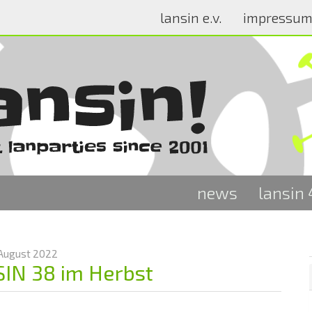
lansin e.v.
impressu
news
lansin
 August 2022
IN 38 im Herbst