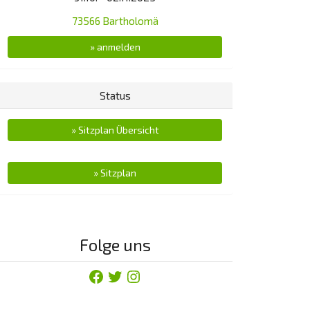
73566 Bartholomä
» anmelden
Status
» Sitzplan Übersicht
» Sitzplan
Folge uns
Facebook
Twitter
Instagram